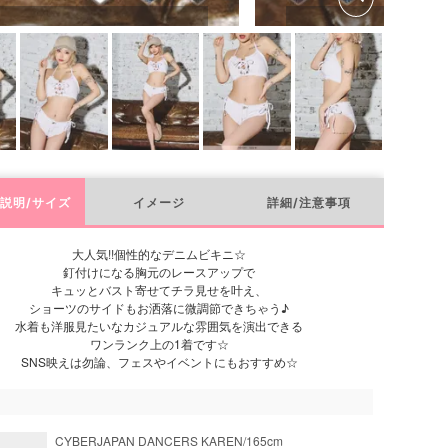
説明/サイズ
イメージ
詳細/注意事項
大人気!!個性的なデニムビキニ☆
釘付けになる胸元のレースアップで
キュッとバスト寄せてチラ見せを叶え、
ショーツのサイドもお洒落に微調節できちゃう♪
水着も洋服見たいなカジュアルな雰囲気を演出できる
ワンランク上の1着です☆
SNS映えは勿論、フェスやイベントにもおすすめ☆
CYBERJAPAN DANCERS KAREN/165cm