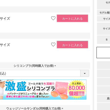
モ
モデル着
Sサイズ
カートに入れる
サイ
サイ
S
Sサイズ
カートに入れる
シリコンブラ(同時購入でお得)
(
必
須
)
肩
ウェッジソールサンダル(同時購入でお得)