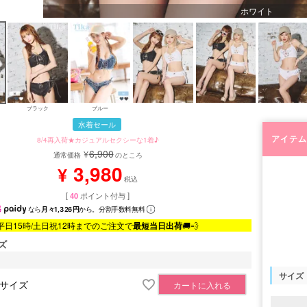
ホワイト
ブラック
ブルー
水着セール
アイテム
8/4再入荷★カジュアルセクシーな1着♪
6,900
¥
通常価格
のところ
3,980
¥
税込
[
40
ポイント付与 ]
なら
月々1,326円
から。分割手数料無料
平日15時/土日祝12時までのご注文で
最短当日出荷
🚚💨
ズ
サイズ
Sサイズ
カートに入れる