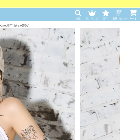
検索
ランキング
新作
着用レビュー
カート
用) [tk-sw650b]