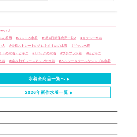
ゃん着用
バンドゥ水着
8月4日新作商品一覧♪
セクシー水着
い人
骨格ストレートの方におすすめの水着
ギャル水着
イトの水着・ビキニ
Tバックの水着
プチプラ水着
紐ビキニ
水着
編み上げ レースアップの水着
ヘルシー＆クールなシンプル水着
水着全商品一覧へ
2026年新作水着一覧