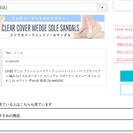
(
必
須
)
ぴょなち
胸が大き
白／ホワ
Tika「ティカ」
デニムの
tk-sw650b
[水着] デニム フリンジ レースアップ ショートパンツ ハーフブラジリア
ン 編み上げ ホルターネック カジュアル スポーティ セクシー ギャル ビ
キニ 白 ホワイト (PyunA.着用) [tk-sw650b]
見ている人はこちらも見ています
すすめの商品