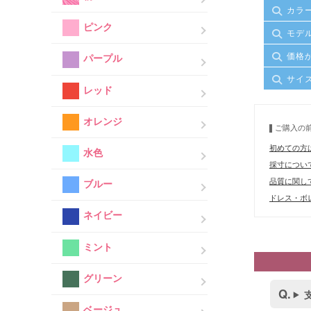
カラ
ピンク
モデ
価格
パープル
サイ
レッド
オレンジ
ご購入の
初めての方
水色
採寸につい
品質に関し
ブルー
ドレス・ボレ
ネイビー
ミント
グリーン
ベージュ