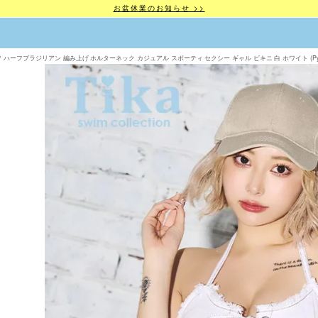
お盆休業のお知らせ >>
ハーフブラジリアン 編み上げ ホルターネック カジュアル スポーティ セクシー ギャル ビキニ 白 ホワイト (PyunA.着