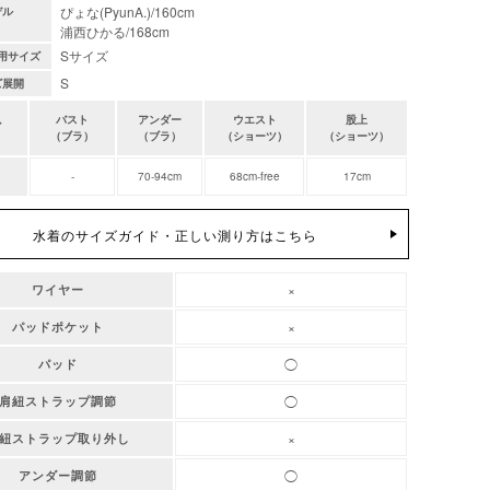
ぴょな(PyunA.)/160cm
デル
浦西ひかる/168cm
Sサイズ
用サイズ
S
ズ展開
バスト
アンダー
ウエスト
股上
ズ
（ブラ）
（ブラ）
（ショーツ）
（ショーツ）
-
70-94cm
68cm-free
17cm
水着のサイズガイド・正しい測り方はこちら
×
ワイヤー
×
パッドポケット
◯
パッド
◯
肩紐ストラップ調節
×
紐ストラップ取り外し
◯
アンダー調節