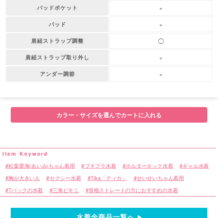
×
パッドポケット
×
パッド
◯
肩紐ストラップ調整
×
肩紐ストラップ取り外し
×
アンダー調節
カラー・サイズを選んでカートに入れる
松葉愛海(あいみ)ちゃん着用
プチプラ水着
ホルターネック水着
ギャル水着
胸が大きい人
セクシー水着
Tika「ティカ」
せいせいちゃん着用
Tバックの水着
三角ビキニ
骨格ストレートの方におすすめの水着
水着全商品一覧へ