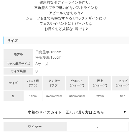
健康的なボディーラインを作り、
三角型のブラで魅力的なバストラインを
アピールできちゃう♪
ショーツもまでもsexyすぎるTバックデザインに♡
フェスやイベントにもぴったりな
お目立ちど抜群な1着です♪
サイズ
田向星華/166cm
モデル
松葉愛海/156cm
Sサイズ
モデル着用サイズ
S
サイズ展開
バスト縦
アンダー
ウエスト
股上
ヒップ
サイズ
（ブラ）
（ブラ）
（ショーツ）
（ショーツ）
（ショーツ）
S
18cm
64cm-82cm
66cm-86cm
22cm
free
水着のサイズガイド・正しい測り方はこちら
×
ワイヤー