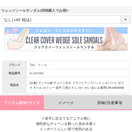
ウェッジソールサンダル(同時購入でお得)
(
必
須
)
ブランド
Tika「ティカ」
商品番号
tk-sw358w
[水着] アニマル柄 チェーン付き ブラジリアン Tバック レオパード ゼブ
商品名
ラ ギャル セクシー 派手 三角ビキニ (せいせい/あいみ着用) [tk-sw358w]
アイテム説明/サイズ
イメージ
詳細/注意事項
ド派手に目立てるアニマル柄に
個性的なチェーンを飾った攻め水着☆
インポートらしい形で色気のある