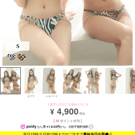
ゼブラ
レオパード
ド派手に目立てる攻めビキニ♪
4,900
¥
税込
[
49
ポイント付与 ]
なら
月々1,633円
から。分割手数料無料
平日15時/土日祝12時までのご注文で
最短当日出荷
🚚💨