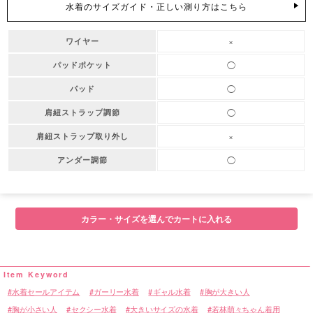
水着のサイズガイド・正しい測り方はこちら
×
ワイヤー
◯
パッドポケット
◯
パッド
◯
肩紐ストラップ調節
×
肩紐ストラップ取り外し
◯
アンダー調節
カラー・サイズを選んでカートに入れる
水着セールアイテム
ガーリー水着
ギャル水着
胸が大きい人
胸が小さい人
セクシー水着
大きいサイズの水着
若林萌々ちゃん着用