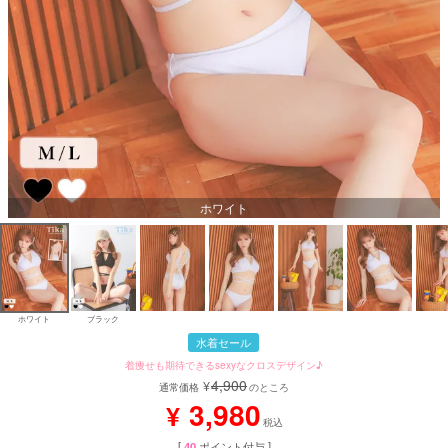
ホワイト
ホワイト
ブラック
水着セール
着痩せも期待できるsexyなクロスデザイン♪
4,900
¥
通常価格
のところ
3,980
¥
税込
[
40
ポイント付与 ]