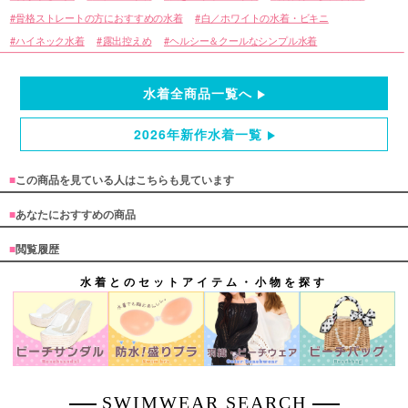
骨格ストレートの方におすすめの水着
白／ホワイトの水着・ビキニ
ハイネック水着
露出控えめ
ヘルシー＆クールなシンプル水着
水着全商品一覧へ
2026年新作水着一覧
■
この商品を見ている人はこちらも見ています
■
あなたにおすすめの商品
■
閲覧履歴
水着とのセットアイテム・小物を探す
SWIMWEAR SEARCH