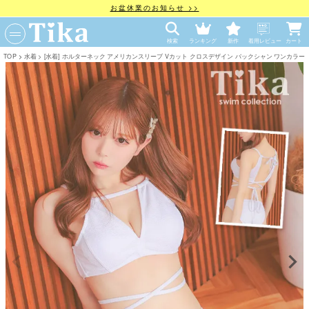
お盆休業のお知らせ >>
検索
ランキング
新作
着用レビュー
カート
TOP
水着
[水着] ホルターネック アメリカンスリーブ Vカット クロスデザイン バックシャン ワンカラー ホワイト