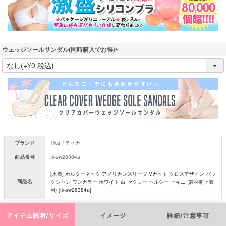
)
ウェッジソールサンダル(同時購入でお得)
(
必
須
)
ブランド
Tika「ティカ」
商品番号
tk-sw28384a
[水着] ホルターネック アメリカンスリーブ Vカット クロスデザイン バッ
商品名
クシャン ワンカラー ホワイト 白 セクシー ヘルシー ビキニ (若林萌々着
用) [tk-sw28384a]
アイテム説明/サイズ
イメージ
詳細/注意事項