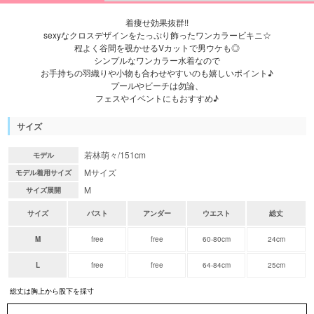
着痩せ効果抜群!!
sexyなクロスデザインをたっぷり飾ったワンカラービキニ☆
程よく谷間を覗かせるVカットで男ウケも◎
シンプルなワンカラー水着なので
お手持ちの羽織りや小物も合わせやすいのも嬉しいポイント♪
プールやビーチは勿論、
フェスやイベントにもおすすめ♪
サイズ
若林萌々/151cm
モデル
Mサイズ
モデル着用サイズ
M
サイズ展開
サイズ
バスト
アンダー
ウエスト
総丈
M
free
free
60-80cm
24cm
L
free
free
64-84cm
25cm
総丈は胸上から股下を採寸