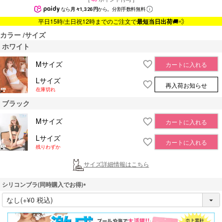
なら
月々1,326円
から。分割手数料無料
平日15時/土日祝12時までのご注文で
最短当日出荷
🚚💨
カラー
サイズ
ホワイト
Mサイズ
カートに入れる
Lサイズ
再入荷お知らせ
在庫切れ
ブラック
Mサイズ
カートに入れる
Lサイズ
カートに入れる
残りわずか
サイズ詳細情報はこちら
シリコンブラ(同時購入でお得)
(
必
須