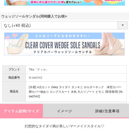
ウェッジソールサンダル(同時購入でお得)
(
必
須
)
ブランド
Tika「ティカ」
商品番号
tk-sw2542
[水着] 4点セット 2way タイダイ タンキニ ホルターネック 体型カバー
商品名
脚カバー袖あり ロングスカート 水色 大人リゾート ビキニ (聖菜着用) [tk-
sw2542]
アイテム説明/サイズ
イメージ
詳細/注意事項
幻想的なタイダイ柄が美しいマーメイドスタイル♡