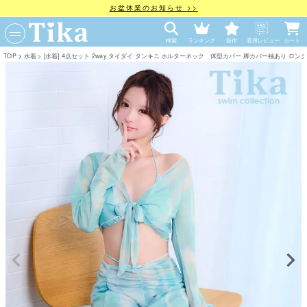
お盆休業のお知らせ >>
検索
ランキング
新作
着用レビュー
カート
TOP
水着
[水着] 4点セット 2way タイダイ タンキニ ホルターネック 体型カバー 脚カバー袖あり ロングスカー