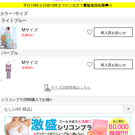
平日15時/土日祝12時までのご注文で
最短当日出荷
🚚💨
カラー
サイズ
ライトブルー
Mサイズ
再入荷お知らせ
在庫切れ
パープル
Mサイズ
再入荷お知らせ
在庫切れ
サイズ詳細情報はこちら
シリコンブラ(同時購入でお得)
(
必
須
)