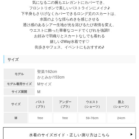
気になる二の腕もエレガントにカバーでき、
フロントリボンで美しいバストラインにメイク♪
下半身もさりげなくカバーできるロング丈のスカートは、
水面のような揺らめきを感じさせる
透け感のあるシアー生地が光を浴びるたび表情を変え、
ウエストに飾った華奢なコードでくびれを強調!!
お好みで羽織りとスカートなしでも着れる
嬉しい2Way水着です♡
街歩きやフェス、イベントにもおすすめ♪
サイズ
聖菜/162cm
モデル
かとみか/153cm
Mサイズ
モデル着用サイズ
M
サイズ展開
バスト
アンダー
ウエスト
股上
サイズ
（ブラ）
（ブラ）
（ショーツ）
（ショーツ）
M
free
free
59-76cm
24cm
水着のサイズガイド・正しい測り方はこちら