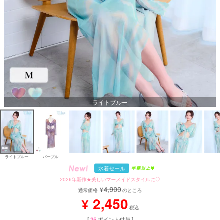
ライトブルー
ライトブルー
パープル
水着セール
2026年新作★美しいマーメイドスタイルに♡
4,900
¥
通常価格
のところ
2,450
¥
税込
[
25
ポイント付与 ]