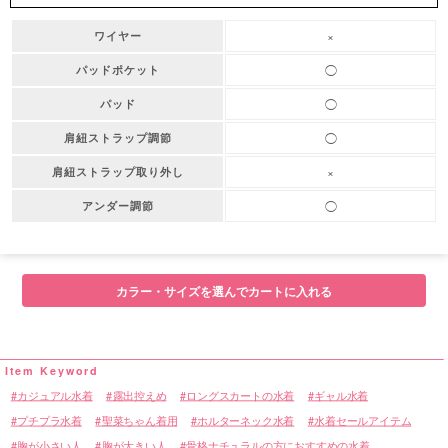
×
ワイヤー
◯
パッドポケット
◯
パッド
◯
肩紐ストラップ調節
×
肩紐ストラップ取り外し
◯
アンダー調節
カラー・サイズを選んでカートに入れる
カジュアル水着
露出控えめ
ロングスカートの水着
ギャル水着
プチプラ水着
聖菜ちゃん着用
ホルターネック水着
水着セールアイテム
胸が小さい人
胸が大きい人
骨格ナチュラルの方におすすめの水着