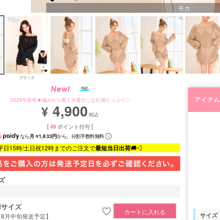
モカ
ブラック
アイテム
2026年新作★編みから覗く水着がこなれ感たっぷり♡
4,900
¥
税込
[
49
ポイント付与 ]
なら
月々1,633円
から。分割手数料無料
平日15時/土日祝12時までのご注文で
最短当日出荷
🚚💨
ズ
Mサイズ
カートに入れる
サイズ
【8月中旬発送予定】