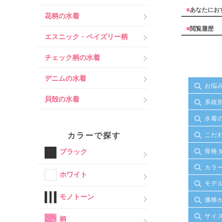
■
あなたにお
花柄の水着
■
閲覧履歴
エスニック・ペイズリー柄
チェック柄の水着
デニムの水着
お悩
貝殻の水着
系統
水着
カラーで探す
こだ
骨格
ブラック
カラ
ホワイト
モデ
モノトーン
価格
サイ
柄