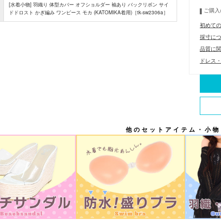
[水着小物] 羽織り 体型カバー オフショルダー 袖あり バックリボン サイ
ご購入
ドドロスト かぎ編み ワンピース モカ (KATOMIKA着用)［tk-sw2306a］
初めて
採寸に
品質に
ドレス・
他のセットアイテム・小物