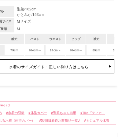
聖菜/162cm
デル
かとみか/153cm
Mサイズ
用サイズ
M
ズ展開
総丈
バスト
ウエスト
ヒップ
袖丈
袖口
79cm
104cm〜
81cm〜
104cm〜
59cm
36cm
4
水着のサイズガイド・正しい測り方はこちら
め
水着の羽織
体型カバー
聖菜ちゃん着用
Tika「ティカ」
れる水着（体型カバー）
5月8日新作水着商品一覧♪
カジュアル水着