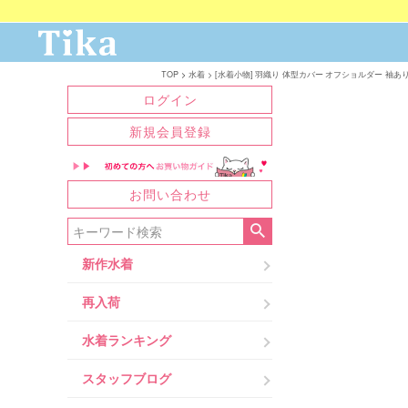
TOP
水着
[水着小物] 羽織り 体型カバー オフショルダー 袖あり 
ログイン
新規会員登録
お問い合わせ
新作水着
再入荷
水着ランキング
スタッフブログ