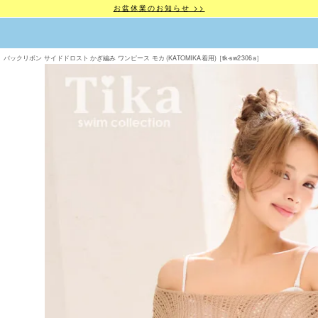
お盆休業のお知らせ >>
バックリボン サイドドロスト かぎ編み ワンピース モカ (KATOMIKA着用)［tk-sw2306a］