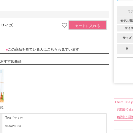
モ
モデル着
Mサイズ
カートに入れる
サイ
サイズ
■
この商品を見ている人はこちらも見ています
M
おすすめ商品
税込
露出控え
背中が隠
Tika「ティカ」
tk-sw2306a