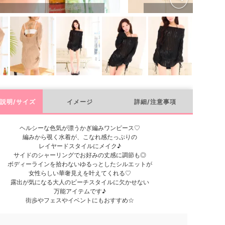
説明/サイズ
イメージ
詳細/注意事項
ヘルシーな色気が漂うかぎ編みワンピース♡
編みから覗く水着が、こなれ感たっぷりの
レイヤードスタイルにメイク♪
サイドのシャーリングでお好みの丈感に調節も◎
ボディーラインを拾わないゆるっとしたシルエットが
女性らしい華奢見えを叶えてくれる♡
露出が気になる大人のビーチスタイルに欠かせない
万能アイテムです♪
街歩やフェスやイベントにもおすすめ☆