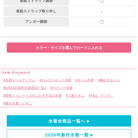
◯
肩紐ストラップ調節
×
肩紐ストラップ取り外し
◯
アンダー調節
カラー・サイズを選んでカートに入れる
水着セールアイテム
ホルターネック水着
ギャル水着
胸が大きい人
4月24日新作水着商品一覧♪
セクシー水着
骨格ストレートの方におすすめの水着
三角ビキニ
Tika「ティカ」
紫の水着・ビキニ
水着全商品一覧へ
2026年新作水着一覧