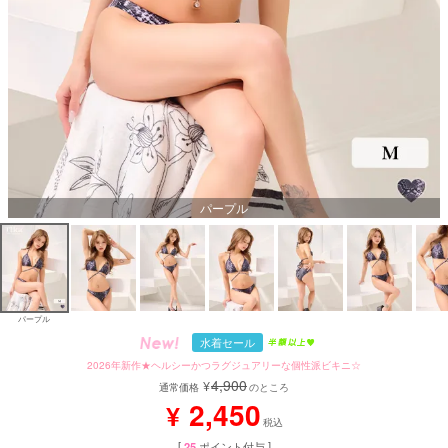
パープル
パープル
水着セール
2026年新作★ヘルシーかつラグジュアリーな個性派ビキニ☆
4,900
¥
通常価格
のところ
2,450
¥
税込
[
25
ポイント付与 ]