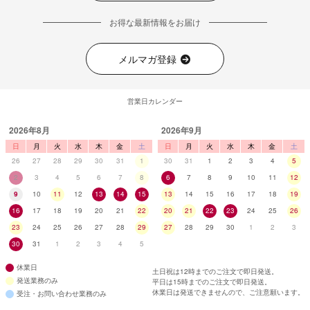
お得な最新情報をお届け
メルマガ登録
営業日カレンダー
2026年8月
2026年9月
日
月
火
水
木
金
土
日
月
火
水
木
金
土
26
27
28
29
30
31
1
30
31
1
2
3
4
5
2
3
4
5
6
7
8
6
7
8
9
10
11
12
9
10
11
12
13
14
15
13
14
15
16
17
18
19
16
17
18
19
20
21
22
20
21
22
23
24
25
26
23
24
25
26
27
28
29
27
28
29
30
1
2
3
30
31
1
2
3
4
5
休業日
土日祝は12時までのご注文で即日発送。
発送業務のみ
平日は15時までのご注文で即日発送。
休業日は発送できませんので、ご注意願います。
受注・お問い合わせ業務のみ