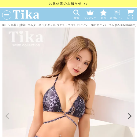
お盆休業のお知らせ >>
検索
ランキング
新作
着用レビュー
カート
TOP
水着
[水着] ホルターネック ギャル ウエストクロス パイソン 三角ビキニ パープル (KATOMIKA着用) [tk