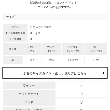
SNS映えは勿論、フェスやイベント、
ダンス衣装にもおすすめ♡
サイズ
かとみか/153cm
モデル
Mサイズ
モデル着用サイズ
M
サイズ展開
バスト
アンダー
ウエスト
股上
サイズ
（ブラ）
（ブラ）
（ショーツ）
（ショーツ）
M
free
free
66-73cm
21cm
水着のサイズガイド・正しい測り方はこちら
×
ワイヤー
◯
パッドポケット
◯
パッド