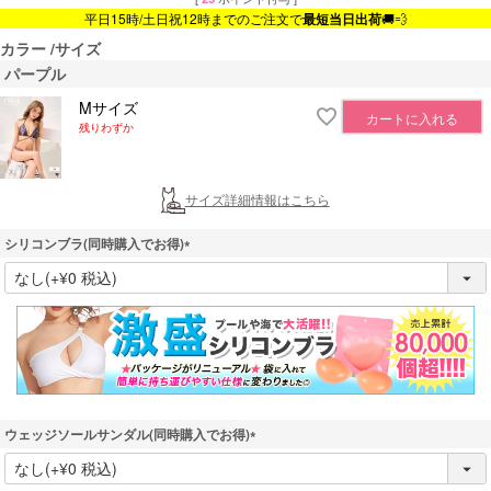
平日15時/土日祝12時までのご注文で
最短当日出荷
🚚💨
カラー
サイズ
パープル
Mサイズ
カートに入れる
残りわずか
サイズ詳細情報はこちら
シリコンブラ(同時購入でお得)
(
必
須
)
ウェッジソールサンダル(同時購入でお得)
(
必