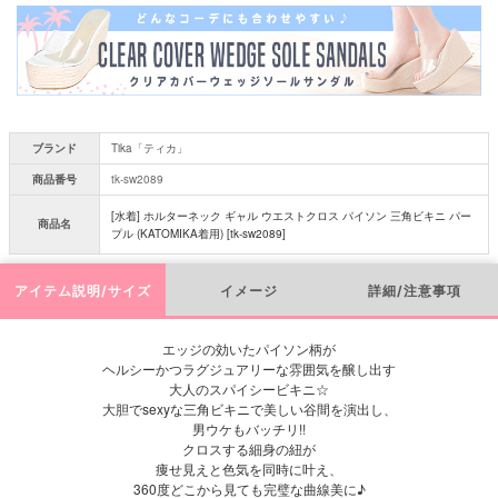
須
)
ブランド
Tika「ティカ」
商品番号
tk-sw2089
[水着] ホルターネック ギャル ウエストクロス パイソン 三角ビキニ パー
商品名
プル (KATOMIKA着用) [tk-sw2089]
アイテム説明/サイズ
イメージ
詳細/注意事項
エッジの効いたパイソン柄が
ヘルシーかつラグジュアリーな雰囲気を醸し出す
大人のスパイシービキニ☆
大胆でsexyな三角ビキニで美しい谷間を演出し、
男ウケもバッチリ!!
クロスする細身の紐が
痩せ見えと色気を同時に叶え、
360度どこから見ても完璧な曲線美に♪