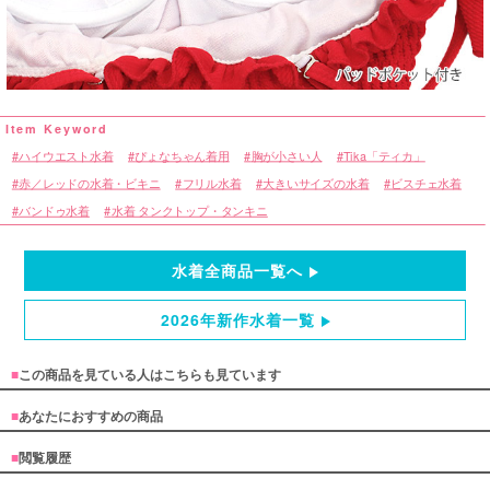
ハイウエスト水着
ぴょなちゃん着用
胸が小さい人
Tika「ティカ」
赤／レッドの水着・ビキニ
フリル水着
大きいサイズの水着
ビスチェ水着
バンドゥ水着
水着 タンクトップ・タンキニ
水着全商品一覧へ
2026年新作水着一覧
■
この商品を見ている人はこちらも見ています
■
あなたにおすすめの商品
■
閲覧履歴