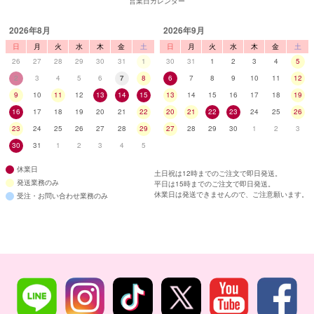
営業日カレンダー
2026年8月
2026年9月
日
月
火
水
木
金
土
日
月
火
水
木
金
土
26
27
28
29
30
31
1
30
31
1
2
3
4
5
2
3
4
5
6
7
8
6
7
8
9
10
11
12
9
10
11
12
13
14
15
13
14
15
16
17
18
19
16
17
18
19
20
21
22
20
21
22
23
24
25
26
23
24
25
26
27
28
29
27
28
29
30
1
2
3
30
31
1
2
3
4
5
休業日
土日祝は12時までのご注文で即日発送。
発送業務のみ
平日は15時までのご注文で即日発送。
休業日は発送できませんので、ご注意願います。
受注・お問い合わせ業務のみ