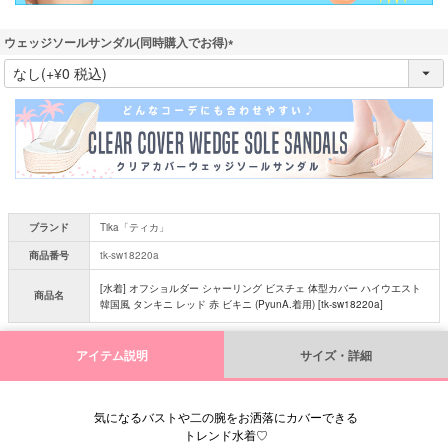
ウェッジソールサンダル(同時購入でお得)
(
必
須
)
ブランド
Tika「ティカ」
商品番号
tk-sw18220a
[水着] オフショルダー シャーリング ビスチェ 体型カバー ハイウエスト
商品名
韓国風 タンキニ レッド 赤 ビキニ (PyunA.着用) [tk-sw18220a]
アイテム説明
サイズ・詳細
気になるバストや二の腕をお洒落にカバーできる
トレンド水着♡