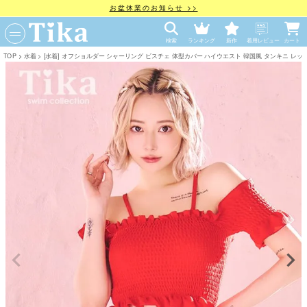
お盆休業のお知らせ >>
検索
ランキング
新作
着用レビュー
カート
TOP
水着
[水着] オフショルダー シャーリング ビスチェ 体型カバー ハイウエスト 韓国風 タンキニ レッド 赤 ビキニ