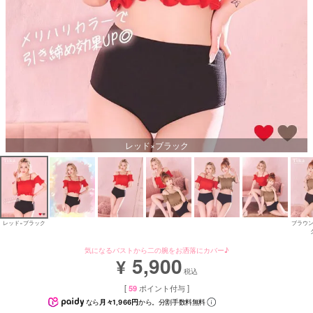
レッド×ブラック
レッド×ブラック
ブラウン
気になるバストから二の腕をお洒落にカバー♪
5,900
¥
税込
[
59
ポイント付与 ]
なら
月々1,966円
から。分割手数料無料