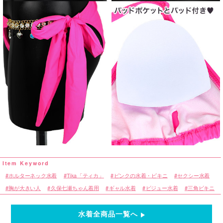
ホルターネック水着
Tika「ティカ」
ピンクの水着・ビキニ
セクシー水着
胸が大きい人
久保七瀬ちゃん着用
ギャル水着
ビジュー水着
三角ビキニ
水着全商品一覧へ