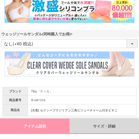
)
ウェッジソールサンダル(同時購入でお得)
(
必
須
)
ブランド
Tika「ティカ」
商品番号
tk-sw122a
商品名
[水着] セクシーブラジリアン三角ビジューチャーム付きビキニ
アイテム説明
サイズ・詳細