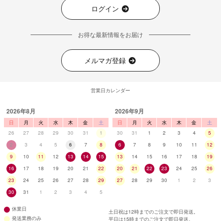
ログイン
お得な最新情報をお届け
メルマガ登録
営業日カレンダー
2026年8月
2026年9月
日
月
火
水
木
金
土
日
月
火
水
木
金
土
26
27
28
29
30
31
1
30
31
1
2
3
4
5
2
3
4
5
6
7
8
6
7
8
9
10
11
12
9
10
11
12
13
14
15
13
14
15
16
17
18
19
16
17
18
19
20
21
22
20
21
22
23
24
25
26
23
24
25
26
27
28
29
27
28
29
30
1
2
3
30
31
1
2
3
4
5
休業日
土日祝は12時までのご注文で即日発送。
発送業務のみ
平日は15時までのご注文で即日発送。