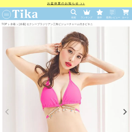
お盆休業のお知らせ >>
検索
ランキング
新作
着用レビュー
カート
TOP
水着
[水着] セクシーブラジリアン三角ビジューチャーム付きビキニ