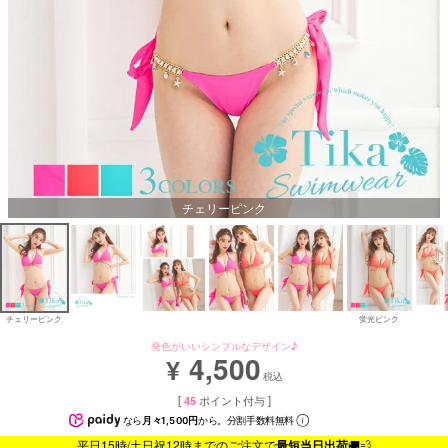
チェリーピンク
チェリーピンク
蛍光ピンク
発色がいいシンプルなデザイン♪
4,500
¥
税込
[
45
ポイント付与 ]
なら
月々1,500円
から。分割手数料無料
平日15時/土日祝12時までのご注文で
最短当日出荷
🚚💨