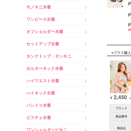
約
モノキニ水着
約
ワンピース水着
残
オフショルダー水着
セットアップ水着
■
プラス購入
タンクトップ・タンキニ
ホルターネック水着
ハイウエスト水着
ハイネック水着
2,450
¥
バンドゥ水着
ブランド
商品番号
ビスチェ水着
商品名
ワンショルダービキニ