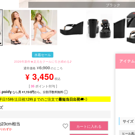
ブラック
水着セール
アイテム
2026年新作★足元をクールに引き締める♪
6,900
¥
通常価格
のところ
3,450
¥
税込
[
35
ポイント付与 ]
なら
月々1,150円
から。分割手数料無料
平日15時/土日祝12時までのご注文で
最短当日出荷
🚚💨
ズ
サイズ
約23cm相当
カートに入れる
りわずか
ヒール高