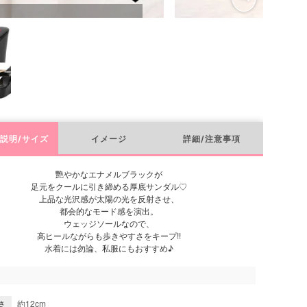
説明/サイズ
イメージ
詳細/注意事項
艷やかなエナメルブラックが
足元をクールに引き締める厚底サンダル♡
上品な光沢感が太陽の光を反射させ、
都会的なモード感を演出。
ウェッジソールなので、
高ヒールながらも歩きやすさをキープ!!
水着には勿論、私服にもおすすめ♪
約12cm
さ