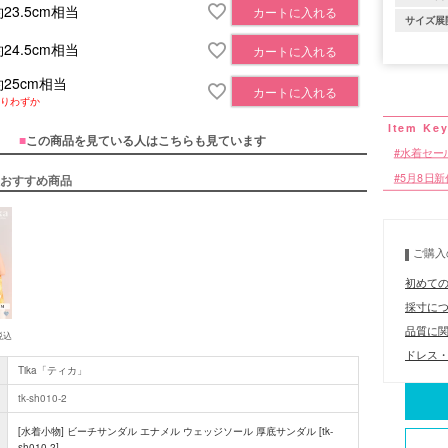
23.5cm相当
カートに入れる
サイズ展
24.5cm相当
カートに入れる
約25cm相当
カートに入れる
りわずか
■
この商品を見ている人はこちらも見ています
水着セー
5月8日
おすすめ商品
ご購入
初めて
採寸に
品質に
税込
ドレス・
Tika「ティカ」
tk-sh010-2
[水着小物] ビーチサンダル エナメル ウェッジソール 厚底サンダル [tk-
sh010-2]