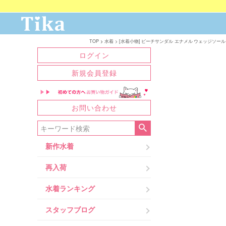
TOP
水着
[水着小物] ビーチサンダル エナメル ウェッジソール 厚底サ
ログイン
新規会員登録
お問い合わせ
新作水着
再入荷
水着ランキング
スタッフブログ