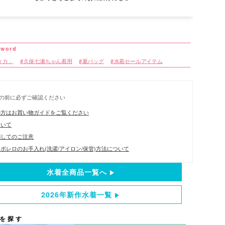
ティカ」
久保七瀬ちゃん着用
夏バッグ
水着セールアイテム
の前に必ずご確認ください
の方はお買い物ガイドをご覧ください
ついて
関してのご注意
ボレロのお手入れ(洗濯/アイロン/保管)方法について
水着全商品一覧へ
2026年新作水着一覧
を探す