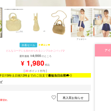
アイボリー
水着セール
アイ
どんなコーデにも合わせられるシンプルかごバッグ♪
4,900
¥
通常価格
のところ
1,980
¥
税込
[
20
ポイント付与 ]
平日15時/土日祝12時までのご注文で
最短当日出荷
🚚💨
ズ
再入荷お知らせ
庫切れ