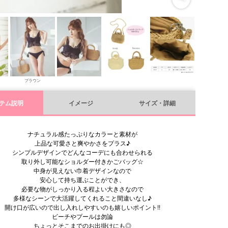
ブラウン
テム説明
イメージ
サイズ・詳細
ナチュラル感たっぷりなカラーと素材が
上品な可愛さと爽やかさをプラス♪
シンプルデザインでどんなコーデにも合わせられる
取り外し可能なショルダー付きかごバッグ☆
中身が見えない巾着デザインなので
安心して持ち運ぶことができ、
必要な物がしっかり入る程よい大きさなので
多様なシーンで大活躍してくれること間違いなし♪
開け口が広いので出し入れしやすいのも嬉しいポイント!!
ビーチやプールは勿論
ちょっとそこまでのお出掛けにも◎