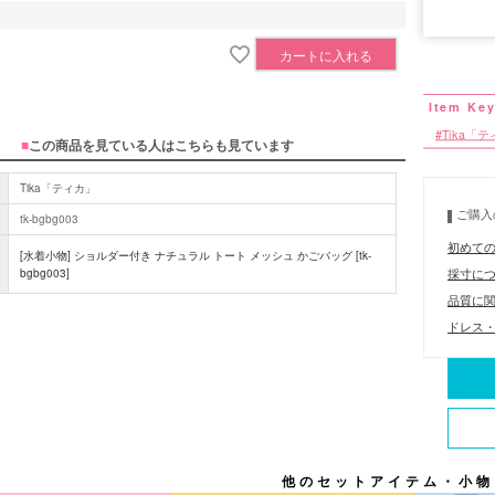
■サイズ表
カートに入れる
Tika「
■
この商品を見ている人はこちらも見ています
Tika「ティカ」
ご購入
tk-bgbg003
初めて
[水着小物] ショルダー付き ナチュラル トート メッシュ かごバッグ [tk-
採寸に
bgbg003]
品質に
ドレス・
他のセットアイテム・小物