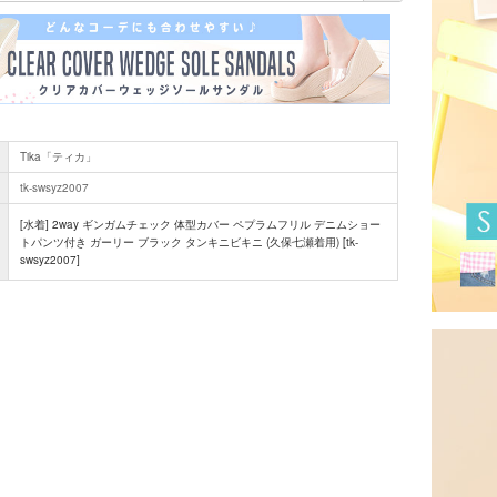
須
)
Tika「ティカ」
tk-swsyz2007
[水着] 2way ギンガムチェック 体型カバー ペプラムフリル デニムショー
トパンツ付き ガーリー ブラック タンキニビキニ (久保七瀬着用) [tk-
swsyz2007]
■商品詳細