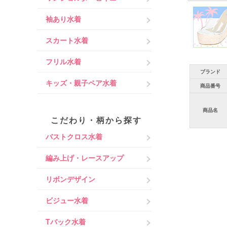
袖あり水着
スカート水着
フリル水着
ブランド
キッズ・親子ペア水着
商品番号
商品名
こだわり・柄から探す
バストクロス水着
編み上げ・レースアップ
リボンデザイン
ビジュー水着
Tバック水着