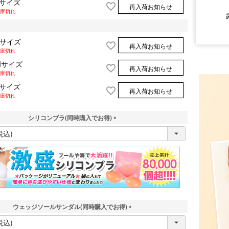
Lサイズ
再入荷お知らせ
庫切れ
■サイズ
Sサイズ
再入荷お知らせ
庫切れ
Mサイズ
再入荷お知らせ
庫切れ
Lサイズ
再入荷お知らせ
庫切れ
シリコンブラ(同時購入でお得)
(
必
須
)
ウェッジソールサンダル(同時購入でお得)
(
必