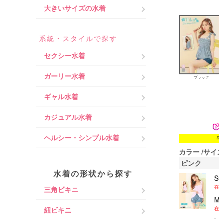
大きいサイズの水着
系統・スタイルで探す
セクシー水着
ガーリー水着
ブラック
ギャル水着
カジュアル水着
ヘルシー・シンプル水着
カラー
サイ
ピンク
水着の形状から探す
在
三角ビキニ
在
紐ビキニ