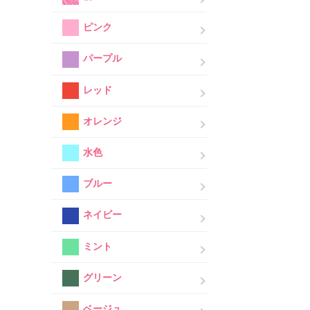
ピンク
パープル
レッド
オレンジ
水色
ブルー
ネイビー
ミント
グリーン
ベージュ