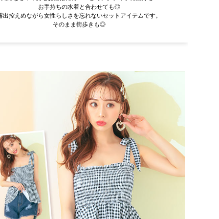
お手持ちの水着と合わせても◎
露出控えめながら女性らしさを忘れないセットアイテムです。
そのまま街歩きも◎