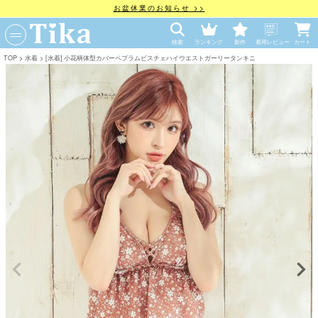
お盆休業のお知らせ >>
検索
ランキング
新作
着用レビュー
カート
TOP
水着
[水着] 小花柄体型カバーペプラムビスチェハイウエストガーリータンキニ