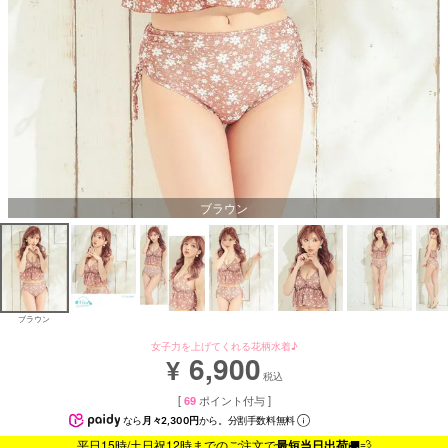
ブラウン
ブラウン
女子力を上げてくれる花柄水着♪
6,900
¥
税込
[
69
ポイント付与 ]
なら
月々2,300円
から。分割手数料無料
平日15時/土日祝12時までのご注文で
最短当日出荷
🚚💨