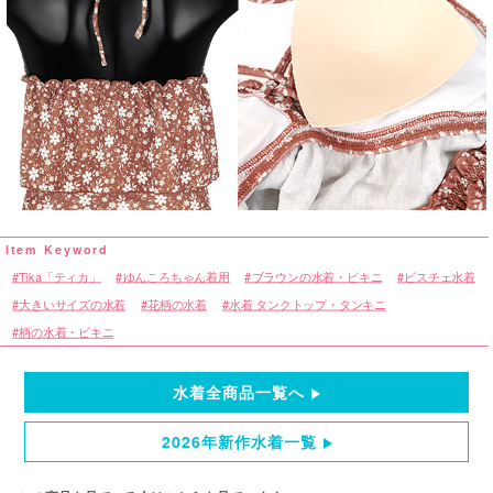
Tika「ティカ」
ゆんころちゃん着用
ブラウンの水着・ビキニ
ビスチェ水着
大きいサイズの水着
花柄の水着
水着 タンクトップ・タンキニ
柄の水着・ビキニ
水着全商品一覧へ
2026年新作水着一覧