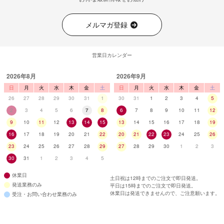
メルマガ登録
営業日カレンダー
2026年8月
2026年9月
日
月
火
水
木
金
土
日
月
火
水
木
金
土
26
27
28
29
30
31
1
30
31
1
2
3
4
5
2
3
4
5
6
7
8
6
7
8
9
10
11
12
9
10
11
12
13
14
15
13
14
15
16
17
18
19
16
17
18
19
20
21
22
20
21
22
23
24
25
26
23
24
25
26
27
28
29
27
28
29
30
1
2
3
30
31
1
2
3
4
5
休業日
土日祝は12時までのご注文で即日発送。
発送業務のみ
平日は15時までのご注文で即日発送。
休業日は発送できませんので、ご注意願います。
受注・お問い合わせ業務のみ