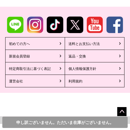
初めての方へ
送料とお支払い方法
新規会員登録
返品・交換
特定商取引法に基づく表記
個人情報保護方針
運営会社
利用規約
ペー
©2013 Tika All Rights reserved.
6,900
¥
申し訳ございません。ただいま在庫がございません。
カラー・サイズを選んでカートに入れる
税込
ジト
/*レコメンドAI*/