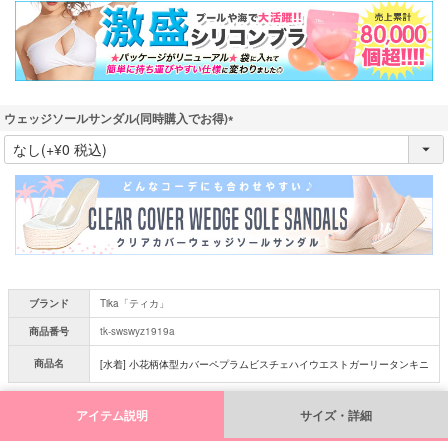
須
)
ウェッジソールサンダル(同時購入でお得)
(
必
須
)
ブランド
Tika「ティカ」
商品番号
tk-swswyz1919a
商品名
[水着] 小花柄体型カバーペプラムビスチェハイウエストガーリータンキニ
アイテム説明
サイズ・詳細