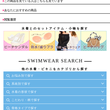
■
この商品を見ている人はこちらも見ています
■
あなたにおすすめの商品
■
閲覧履歴
水着とのセットアイテム・小物を探す
SWIMWEAR SEARCH
他の水着・ビキニをカテゴリから探す
お悩み別で探す
系統別で探す
水着の形状で探す
こだわり・柄で探す
骨格タイプで探す