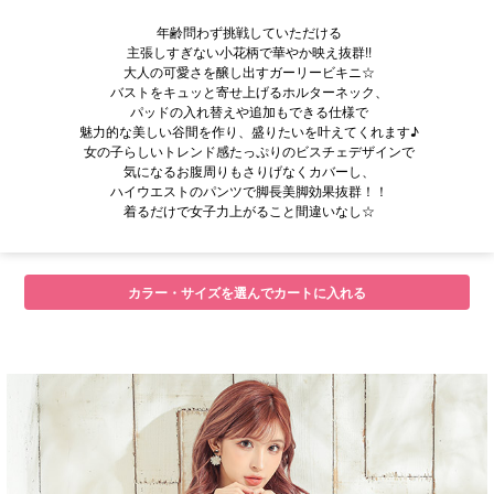
年齢問わず挑戦していただける
主張しすぎない小花柄で華やか映え抜群!!
大人の可愛さを醸し出すガーリービキニ☆
バストをキュッと寄せ上げるホルターネック、
パッドの入れ替えや追加もできる仕様で
魅力的な美しい谷間を作り、盛りたいを叶えてくれます♪
女の子らしいトレンド感たっぷりのビスチェデザインで
気になるお腹周りもさりげなくカバーし、
ハイウエストのパンツで脚長美脚効果抜群！！
着るだけで女子力上がること間違いなし☆
カラー・サイズを選んでカートに入れる