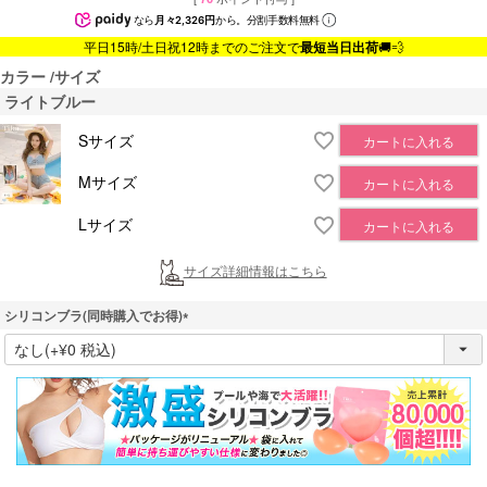
なら
月々2,326円
から。分割手数料無料
平日15時/土日祝12時までのご注文で
最短当日出荷
🚚💨
カラー
サイズ
ライトブルー
Sサイズ
カートに入れる
Mサイズ
カートに入れる
Lサイズ
カートに入れる
サイズ詳細情報はこちら
シリコンブラ(同時購入でお得)
(
必
須
)