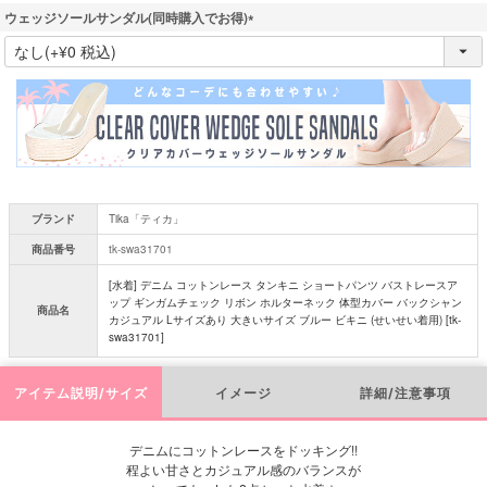
ウェッジソールサンダル(同時購入でお得)
(
必
須
)
ブランド
Tika「ティカ」
商品番号
tk-swa31701
[水着] デニム コットンレース タンキニ ショートパンツ バストレースア
ップ ギンガムチェック リボン ホルターネック 体型カバー バックシャン
商品名
カジュアル Lサイズあり 大きいサイズ ブルー ビキニ (せいせい着用) [tk-
swa31701]
アイテム説明/サイズ
イメージ
詳細/注意事項
デニムにコットンレースをドッキング!!
程よい甘さとカジュアル感のバランスが