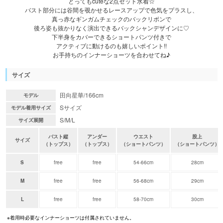
とってもcuteな2点セット水着☆
バスト部分には谷間を覗かせるレースアップで色気をプラスし、
真っ赤なギンガムチェックのバックリボンで
後ろ姿も抜かりなく演出できるバックシャンデザインに♡
下半身をカバーできるショートパンツ付きで
アクティブに動けるのも嬉しいポイント!!
お手持ちのインナーショーツを合わせてね♪
サイズ
田向星華/166cm
モデル
Sサイズ
モデル着用サイズ
S/M/L
サイズ展開
バスト縦
アンダー
ウエスト
股上
サイズ
（トップス）
（トップス）
（ショートパンツ）
（ショートパンツ）
S
free
free
54-66cm
28cm
M
free
free
56-68cm
29cm
L
free
free
58-70cm
30cm
※着用時必要なインナーショーツは付属されていません。