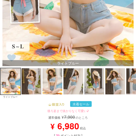
ライトブルー
ライトブルー
水着セール
後ろ姿まで抜かりなく可愛い♪
7,900
¥
通常価格
のところ
6,980
¥
税込
[
70
ポイント付与 ]