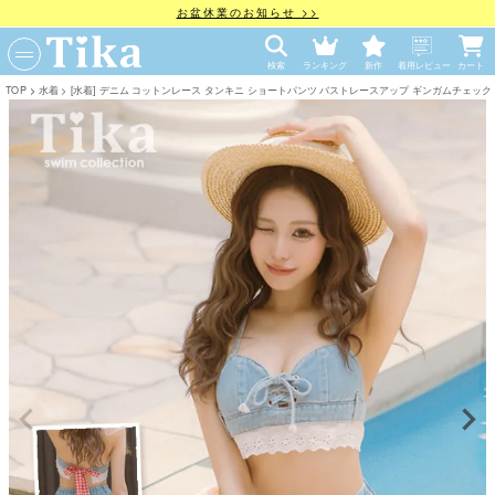
お盆休業のお知らせ >>
検索
ランキング
新作
着用レビュー
カート
TOP
水着
[水着] デニム コットンレース タンキニ ショートパンツ バストレースアップ ギンガムチェック リボ