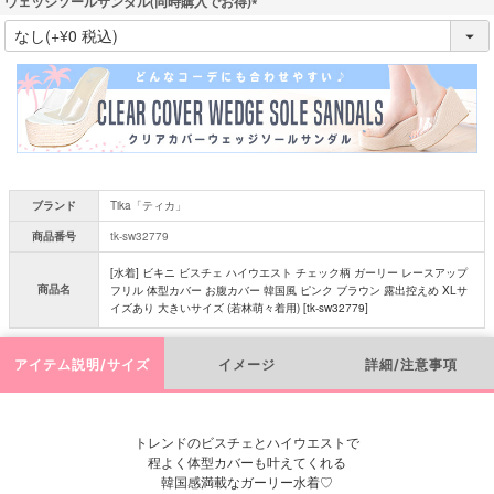
ウェッジソールサンダル(同時購入でお得)
(
必
須
)
ブランド
Tika「ティカ」
商品番号
tk-sw32779
[水着] ビキニ ビスチェ ハイウエスト チェック柄 ガーリー レースアップ
商品名
フリル 体型カバー お腹カバー 韓国風 ピンク ブラウン 露出控えめ XLサ
イズあり 大きいサイズ (若林萌々着用) [tk-sw32779]
アイテム説明/サイズ
イメージ
詳細/注意事項
トレンドのビスチェとハイウエストで
程よく体型カバーも叶えてくれる
韓国感満載なガーリー水着♡