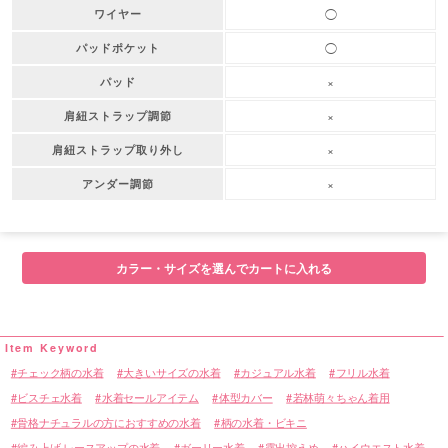
◯
ワイヤー
◯
パッドポケット
×
パッド
×
肩紐ストラップ調節
×
肩紐ストラップ取り外し
×
アンダー調節
カラー・サイズを選んでカートに入れる
チェック柄の水着
大きいサイズの水着
カジュアル水着
フリル水着
ビスチェ水着
水着セールアイテム
体型カバー
若林萌々ちゃん着用
骨格ナチュラルの方におすすめの水着
柄の水着・ビキニ
編み上げ レースアップの水着
ガーリー水着
露出控えめ
ハイウエスト水着