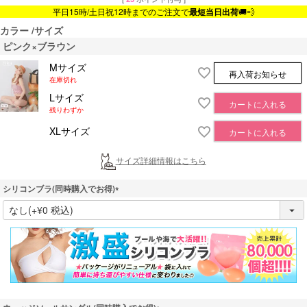
平日15時/土日祝12時までのご注文で
最短当日出荷
🚚💨
カラー
サイズ
ピンク×ブラウン
Mサイズ
再入荷お知らせ
在庫切れ
Lサイズ
カートに入れる
残りわずか
XLサイズ
カートに入れる
サイズ詳細情報はこちら
シリコンブラ(同時購入でお得)
(
必
須
)