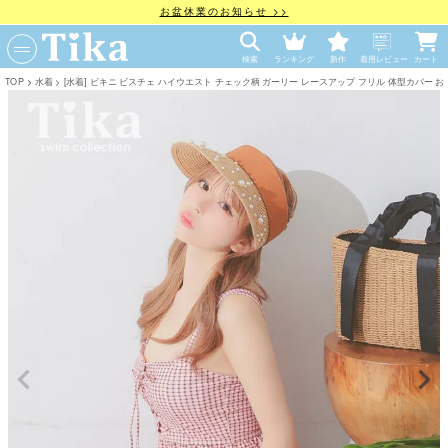
お盆休業のお知らせ >>
検索
ランキング
新作
着用レビュー
カート
TOP
水着
[水着] ビキニ ビスチェ ハイウエスト チェック柄 ガーリー レースアップ フリル 体型カバー お腹カバ