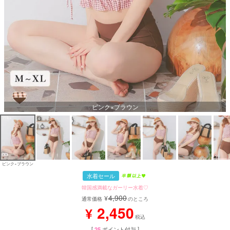
ピンク×ブラウン
ピンク×ブラウン
水着セール
韓国感満載なガーリー水着♡
4,900
¥
通常価格
のところ
2,450
¥
税込
[
25
ポイント付与 ]