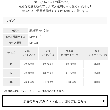
気になるバストの露出もなく、
絶妙な丈感と裾のフリルでお腹周りも可愛く引き締め♪
着るだけで足長効果叶えてくれる嬉しい1着です♡
サイズ
若林萌々/151cm
モデル
Mサイズ
モデル着用サイズ
M/L/XL
サイズ展開
バスト
アンダー
ウエスト
股上
サイズ
（トップス）
（トップス）
（ショートパンツ）
（ショートパンツ）
M
70-82cm
60-72cm
58-76cm
29cm
L
73-85cm
62-74cm
61-79cm
30cm
XL
76-88cm
64-76cm
64-82cm
31cm
※着用時必要なインナーショーツは付属されていません。
水着のサイズガイド・正しい測り方はこちら