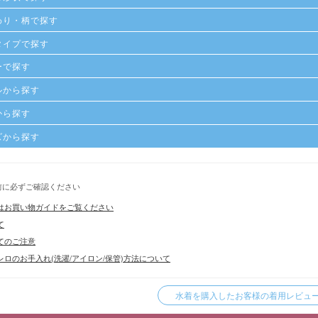
わり・柄で探す
タイプで探す
ーで探す
ルから探す
から探す
ズから探す
前に必ずご確認ください
はお買い物ガイドをご覧ください
て
てのご注意
ロのお手入れ(洗濯/アイロン/保管)方法について
水着を購入したお客様の着用レビューを