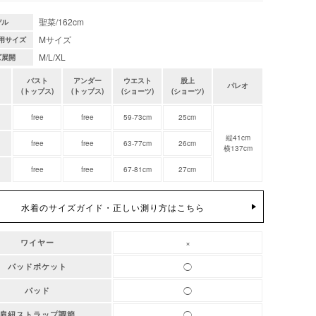
聖菜/162cm
デル
Mサイズ
用サイズ
M/L/XL
ズ展開
バスト
アンダー
ウエスト
股上
パレオ
(トップス)
(トップス)
(ショーツ)
(ショーツ)
free
free
59-73cm
25cm
縦41cm
free
free
63-77cm
26cm
横137cm
free
free
67-81cm
27cm
水着のサイズガイド・正しい測り方はこちら
×
ワイヤー
◯
パッドポケット
◯
パッド
◯
肩紐ストラップ調節