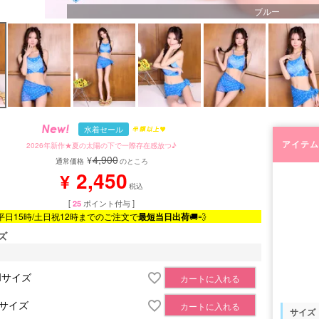
ブルー
水着セール
アイテム
2026年新作★夏の太陽の下で一際存在感放つ♪
4,900
¥
通常価格
のところ
2,450
¥
税込
[
25
ポイント付与 ]
平日15時/土日祝12時までのご注文で
最短当日出荷
🚚💨
ズ
Mサイズ
カートに入れる
Lサイズ
カートに入れる
サイズ