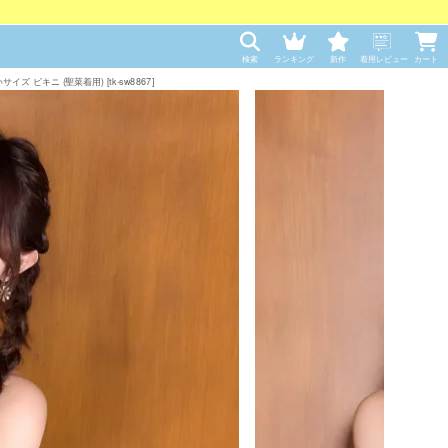
検索
ランキング
新作
着用レビュー
カート
ビキニ (聖菜着用) [tk-sw8867]