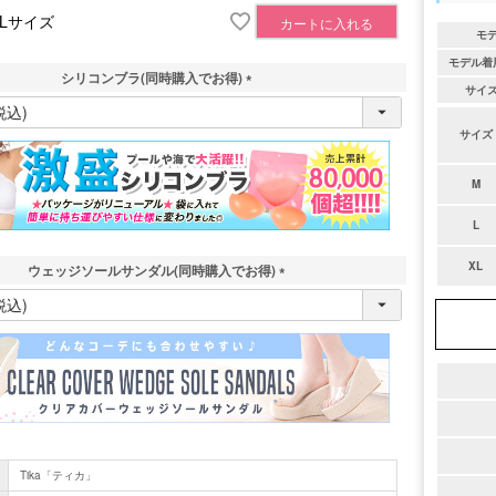
XLサイズ
カートに入れる
モ
モデル着
シリコンブラ(同時購入でお得)
サイ
(
必
サイズ
須
)
M
L
XL
ウェッジソールサンダル(同時購入でお得)
(
必
須
)
Tika「ティカ」