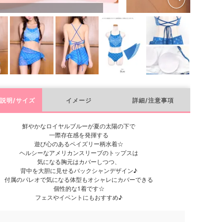
説明/サイズ
イメージ
詳細/注意事項
鮮やかなロイヤルブルーが夏の太陽の下で
一際存在感を発揮する
遊び心のあるペイズリー柄水着☆
ヘルシーなアメリカンスリーブのトップスは
気になる胸元はカバーしつつ、
背中を大胆に見せるバックシャンデザイン♪
付属のパレオで気になる体型もオシャレにカバーできる
個性的な1着です☆
フェスやイベントにもおすすめ♪