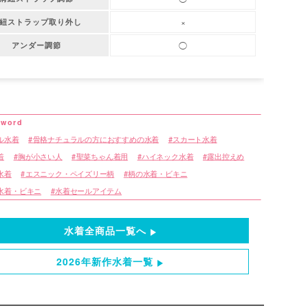
×
紐ストラップ取り外し
◯
アンダー調節
ル水着
骨格ナチュラルの方におすすめの水着
スカート水着
着
胸が小さい人
聖菜ちゃん着用
ハイネック水着
露出控えめ
水着
エスニック・ペイズリー柄
柄の水着・ビキニ
水着・ビキニ
水着セールアイテム
水着全商品一覧へ
2026年新作水着一覧