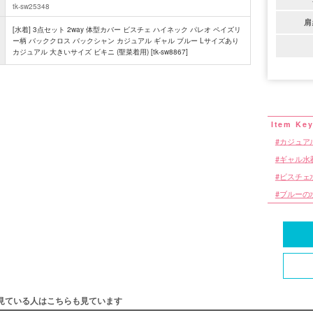
tk-sw25348
肩
[水着] 3点セット 2way 体型カバー ビスチェ ハイネック パレオ ペイズリ
ー柄 バッククロス バックシャン カジュアル ギャル ブルー Lサイズあり
カジュアル 大きいサイズ ビキニ (聖菜着用) [tk-sw8867]
カジュア
ギャル水
ビスチェ
ブルーの
見ている人はこちらも見ています