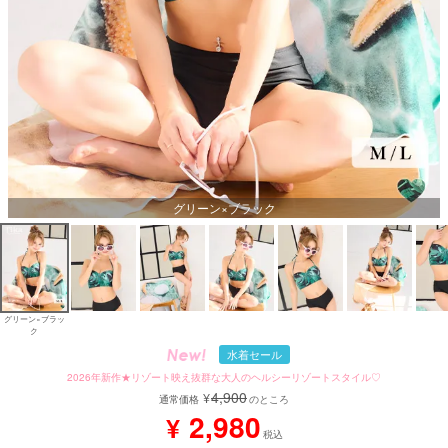
グリーン×ブラック
グリーン×ブラッ
ク
水着セール
2026年新作★リゾート映え抜群な大人のヘルシーリゾートスタイル♡
4,900
¥
通常価格
のところ
2,980
¥
税込