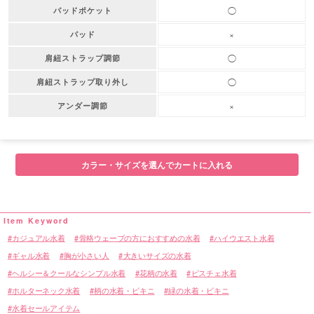
◯
パッドポケット
×
パッド
◯
肩紐ストラップ調節
◯
肩紐ストラップ取り外し
×
アンダー調節
カラー・サイズを選んでカートに入れる
カジュアル水着
骨格ウェーブの方におすすめの水着
ハイウエスト水着
ギャル水着
胸が小さい人
大きいサイズの水着
ヘルシー＆クールなシンプル水着
花柄の水着
ビスチェ水着
ホルターネック水着
柄の水着・ビキニ
緑の水着・ビキニ
水着セールアイテム