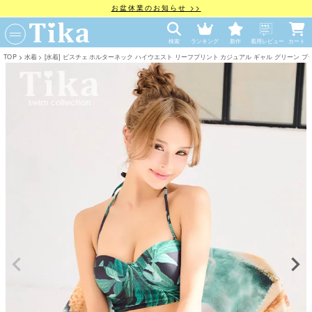
お盆休業のお知らせ >>
検索
ランキング
新作
着用レビュー
カート
TOP
水着
[水着] ビスチェ ホルターネック ハイウエスト リーフプリント カジュアル ギャル グリーン ブラック L