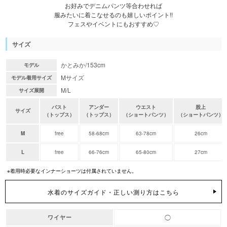
お好みでデニムパンツ等合わせれば
服みたいに着こなせるのも嬉しいポイント!!
フェスやイベントにもおすすめ♡
サイズ
かとみか/153cm
モデル
Mサイズ
モデル着用サイズ
M/L
サイズ展開
バスト
アンダー
ウエスト
股上
サイズ
（トップス）
（トップス）
（ショートパンツ）
（ショートパンツ）
M
free
58-68cm
63-78cm
26cm
L
free
66-76cm
65-80cm
27cm
※着用時必要なインナーショーツは付属されていません。
水着のサイズガイド・正しい測り方はこちら
◯
ワイヤー