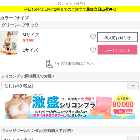
[
30
ポイント付与 ]
平日15時/土日祝12時までのご注文で
最短当日出荷
🚚💨
カラー
サイズ
グリーン×ブラック
Mサイズ
再入荷お知らせ
在庫切れ
Lサイズ
カートに入れる
サイズ詳細情報はこちら
シリコンブラ(同時購入でお得)
(
必
須
)
ウェッジソールサンダル(同時購入でお得)
(