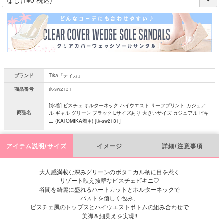
必
須
)
ブランド
Tika「ティカ」
商品番号
tk-sw2131
[水着] ビスチェ ホルターネック ハイウエスト リーフプリント カジュア
商品名
ル ギャル グリーン ブラック Lサイズあり 大きいサイズ カジュアル ビキ
ニ (KATOMIKA着用) [tk-sw2131]
アイテム説明/サイズ
イメージ
詳細/注意事項
大人感満載な深みグリーンのボタニカル柄に目を惹く
リゾート映え抜群なビスチェビキニ♡
谷間を綺麗に盛れるハートカットとホルターネックで
バストを優しく包み、
ビスチェ風のトップスとハイウエストボトムの組み合わせで
美脚＆細見えを実現!!