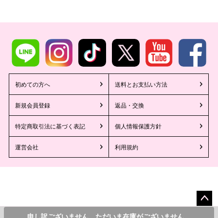
初めての方へ
送料とお支払い方法
新規会員登録
返品・交換
特定商取引法に基づく表記
個人情報保護方針
運営会社
利用規約
ペー
©2013 Tika All Rights reserved.
6,900
¥
申し訳ございません。ただいま在庫がございません。
カラー・サイズを選んでカートに入れる
税込