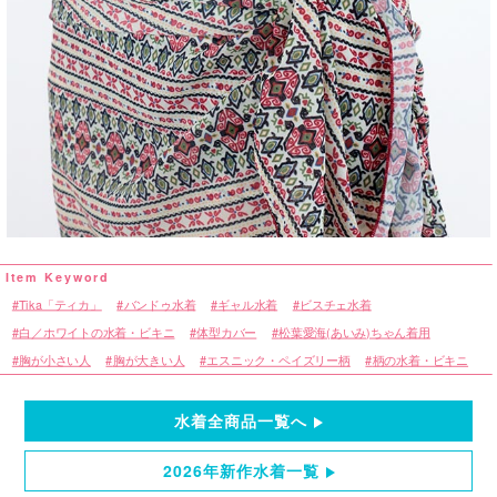
Tika「ティカ」
バンドゥ水着
ギャル水着
ビスチェ水着
白／ホワイトの水着・ビキニ
体型カバー
松葉愛海(あいみ)ちゃん着用
胸が小さい人
胸が大きい人
エスニック・ペイズリー柄
柄の水着・ビキニ
水着全商品一覧へ
2026年新作水着一覧