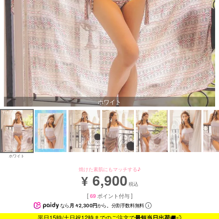
ホワイト
ホワイト
焼けた素肌にもマッチする♪
6,900
¥
税込
[
69
ポイント付与 ]
なら
月々2,300円
から。分割手数料無料
平日15時/土日祝12時までのご注文で
最短当日出荷
🚚💨