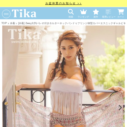
お盆休業のお知らせ >>
検索
ランキング
新作
着用レビュー
カート
TOP
水着
[水着] 2way大判パレオ付きホルターネックバンドゥフリンジ体型カバーエスニックギャルビキ