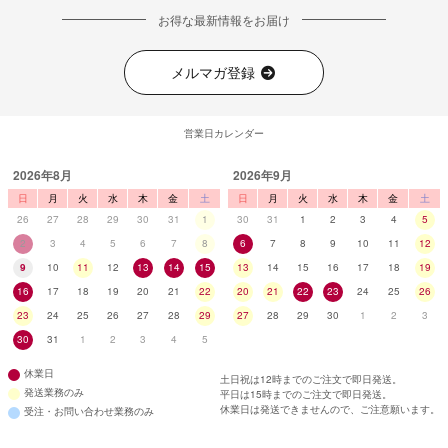
お得な最新情報をお届け
メルマガ登録
営業日カレンダー
2026年8月
2026年9月
日
月
火
水
木
金
土
日
月
火
水
木
金
土
26
27
28
29
30
31
1
30
31
1
2
3
4
5
2
3
4
5
6
7
8
6
7
8
9
10
11
12
9
10
11
12
13
14
15
13
14
15
16
17
18
19
16
17
18
19
20
21
22
20
21
22
23
24
25
26
23
24
25
26
27
28
29
27
28
29
30
1
2
3
30
31
1
2
3
4
5
休業日
土日祝は12時までのご注文で即日発送。
発送業務のみ
平日は15時までのご注文で即日発送。
休業日は発送できませんので、ご注意願います。
受注・お問い合わせ業務のみ