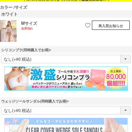
カラー
サイズ
ホワイト
Mサイズ
再入荷お知らせ
在庫切れ
シリコンブラ(同時購入でお得)
(
必
須
)
ウェッジソールサンダル(同時購入でお得)
(
必
須
)