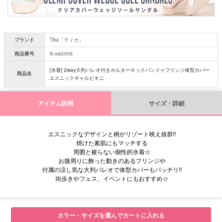
ブランド
Tika「ティカ」
商品番号
tk-sw2008
[水着] 2way大判パレオ付きホルターネックバンドゥフリンジ体型カバー
商品名
エスニックギャルビキニ
アイテム説明
サイズ・詳細
エスニックなデザインと柄がリゾート映え抜群!!
焼けた素肌にもマッチする
周囲と被らない個性的水着☆
お腹周りに飾った動きのあるフリンジや
付属の涼し気な大判パレオで体型カバーもバッチリ!!
街歩きやフェス、イベントにもおすすめ☆
■セット内容
カラー・サイズを選んでカートに入れる