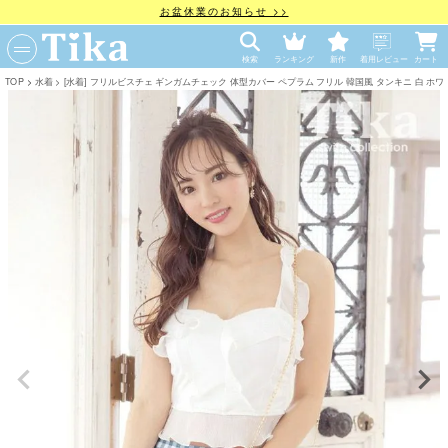
お盆休業のお知らせ >>
検索
ランキング
新作
着用レビュー
カート
TOP
水着
[水着] フリルビスチェ ギンガムチェック 体型カバー ペプラム フリル 韓国風 タンキニ 白 ホワイト ビ