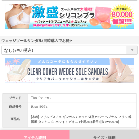
須
)
ウェッジソールサンダル(同時購入でお得)
(
必
須
)
ブランド
Tika「ティカ」
商品番号
tk-sw1907a
[水着] フリルビスチェ ギンガムチェック 体型カバー ペプラム フリル 韓
商品名
国風 タンキニ 白 ホワイト ビキニ (中尾みほ着用) [tk-sw1907a]
アイテム説明
サイズ・詳細