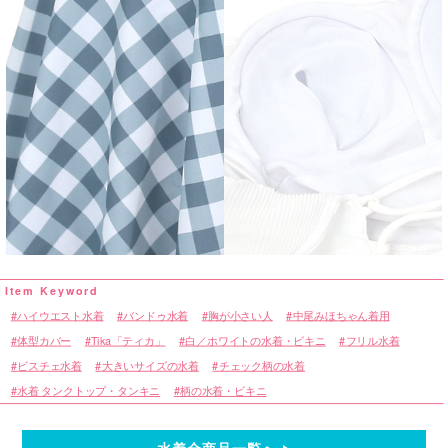
ハイウエスト水着
バンドゥ水着
胸が小さい人
中尾みほちゃん着用
体型カバー
Tika「ティカ」
白／ホワイトの水着・ビキニ
フリル水着
ビスチェ水着
大きいサイズの水着
チェック柄の水着
水着 タンクトップ・タンキニ
柄の水着・ビキニ
水着全商品一覧へ