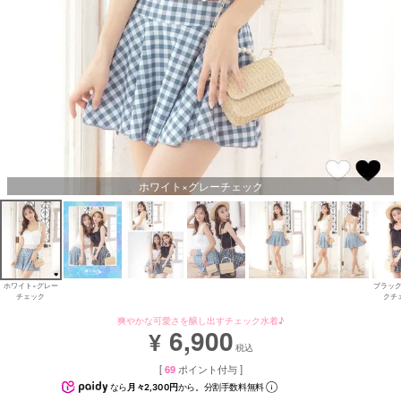
ホワイト×グレーチェック
ホワイト×グレー
ブラック
チェック
クチ
爽やかな可愛さを醸し出すチェック水着♪
6,900
¥
税込
[
69
ポイント付与 ]
なら
月々2,300円
から。分割手数料無料