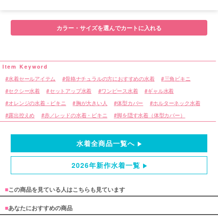
カラー・サイズを選んでカートに入れる
水着セールアイテム
骨格ナチュラルの方におすすめの水着
三角ビキニ
セクシー水着
セットアップ水着
ワンピース水着
ギャル水着
オレンジの水着・ビキニ
胸が大きい人
体型カバー
ホルターネック水着
露出控えめ
赤／レッドの水着・ビキニ
脚を隠す水着（体型カバー）
水着全商品一覧へ
2026年新作水着一覧
■
この商品を見ている人はこちらも見ています
■
あなたにおすすめの商品