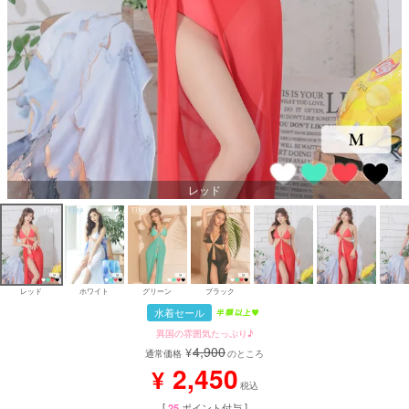
レッド
レッド
ホワイト
グリーン
ブラック
水着セール
異国の雰囲気たっぷり♪
4,900
¥
通常価格
のところ
2,450
¥
税込
[
25
ポイント付与 ]