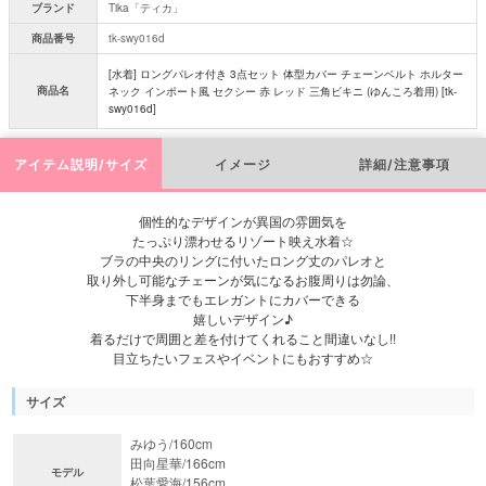
ブランド
Tika「ティカ」
商品番号
tk-swy016d
[水着] ロングパレオ付き 3点セット 体型カバー チェーンベルト ホルター
商品名
ネック インポート風 セクシー 赤 レッド 三角ビキニ (ゆんころ着用) [tk-
swy016d]
アイテム説明/サイズ
イメージ
詳細/注意事項
個性的なデザインが異国の雰囲気を
たっぷり漂わせるリゾート映え水着☆
ブラの中央のリングに付いたロング丈のパレオと
取り外し可能なチェーンが気になるお腹周りは勿論、
下半身までもエレガントにカバーできる
嬉しいデザイン♪
着るだけで周囲と差を付けてくれること間違いなし!!
目立ちたいフェスやイベントにもおすすめ☆
サイズ
みゆう/160cm
田向星華/166cm
モデル
松葉愛海/156cm