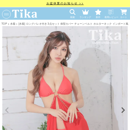
お盆休業のお知らせ >>
検索
ランキング
新作
着用レビュー
カート
TOP
水着
[水着] ロングパレオ付き 3点セット 体型カバー チェーンベルト ホルターネック インポート風 セクシー