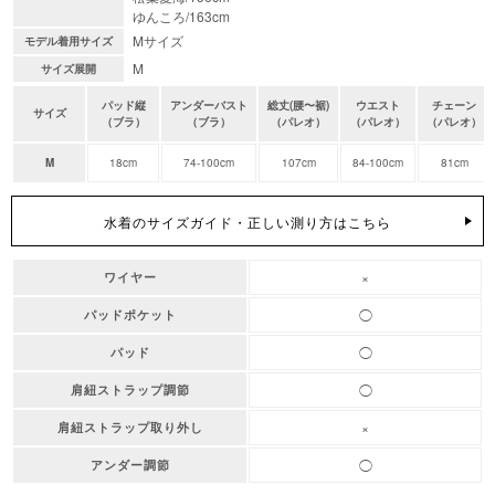
ゆんころ/163cm
Mサイズ
モデル着用サイズ
M
サイズ展開
パッド縦
アンダーバスト
総丈(腰〜裾)
ウエスト
チェーン
サイズ
（ブラ）
（ブラ）
（パレオ）
（パレオ）
（パレオ）
M
18cm
74-100cm
107cm
84-100cm
81cm
水着のサイズガイド・正しい測り方はこちら
×
ワイヤー
◯
パッドポケット
◯
パッド
◯
肩紐ストラップ調節
×
肩紐ストラップ取り外し
◯
アンダー調節