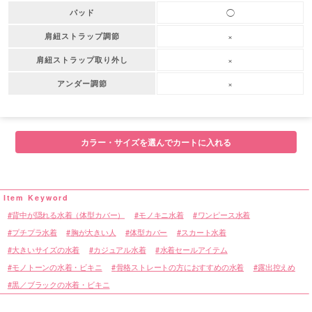
◯
パッド
×
肩紐ストラップ調節
×
肩紐ストラップ取り外し
×
アンダー調節
カラー・サイズを選んでカートに入れる
背中が隠れる水着（体型カバー）
モノキニ水着
ワンピース水着
プチプラ水着
胸が大きい人
体型カバー
スカート水着
大きいサイズの水着
カジュアル水着
水着セールアイテム
モノトーンの水着・ビキニ
骨格ストレートの方におすすめの水着
露出控えめ
黒／ブラックの水着・ビキニ