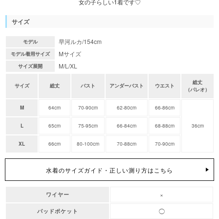
女の子らしい1着です♡
サイズ
早河ルカ/154cm
モデル
Mサイズ
モデル着用サイズ
M/L/XL
サイズ展開
総丈
サイズ
総丈
バスト
アンダーバスト
ウエスト
（パレオ）
M
64cm
70-90cm
62-80cm
66-86cm
L
65cm
75-95cm
66-84cm
68-88cm
36cm
XL
66cm
80-100cm
70-88cm
70-90cm
水着のサイズガイド・正しい測り方はこちら
×
ワイヤー
◯
パッドポケット