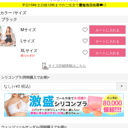
平日15時/土日祝12時までのご注文で
最短当日出荷
🚚💨
カラー
サイズ
ブラック
Mサイズ
カートに入れる
Lサイズ
カートに入れる
XLサイズ
カートに入れる
残りわずか
サイズ詳細情報はこちら
シリコンブラ(同時購入でお得)
(
必
須
)
ウェッジソールサンダル(同時購入でお得)