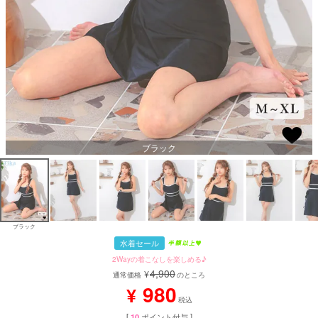
ブラック
ブラック
水着セール
2Wayの着こなしを楽しめる♪
4,900
¥
通常価格
のところ
980
¥
税込
[
10
ポイント付与 ]