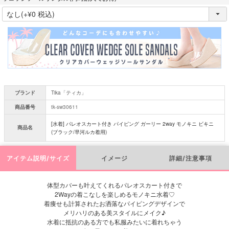
(
必
須
)
ブランド
Tika「ティカ」
商品番号
tk-sw30611
[水着] パレオスカート付き パイピング ガーリー 2way モノキニ ビキニ
商品名
(ブラック/早河ルカ着用)
アイテム説明/サイズ
イメージ
詳細/注意事項
体型カバーも叶えてくれるパレオスカート付きで
2Wayの着こなしを楽しめるモノキニ水着♡
着痩せも計算されたお洒落なパイピングデザインで
メリハリのある美スタイルにメイク♪
水着に抵抗のある方でも私服みたいに着れちゃう