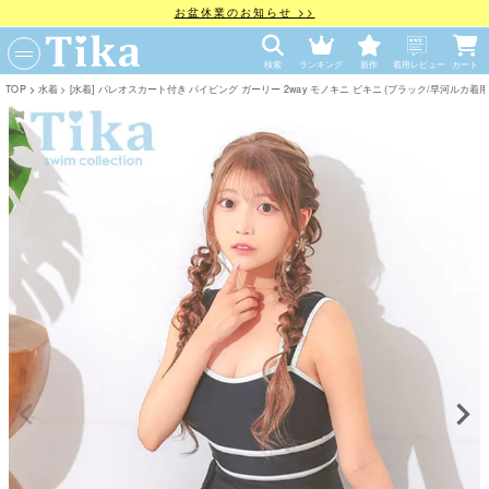
お盆休業のお知らせ >>
検索
ランキング
新作
着用レビュー
カート
TOP
水着
[水着] パレオスカート付き パイピング ガーリー 2way モノキニ ビキニ (ブラック/早河ルカ着用