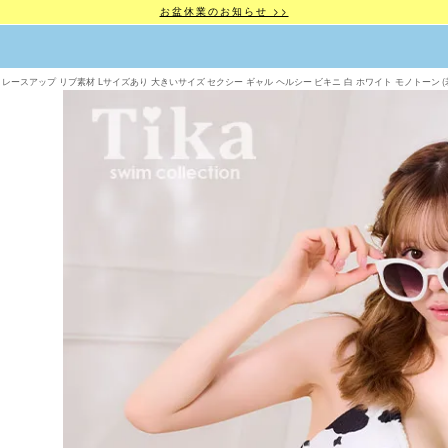
お盆休業のお知らせ >>
ースアップ リブ素材 Lサイズあり 大きいサイズ セクシー ギャル ヘルシー ビキニ 白 ホワイト モノトーン (若林萌々