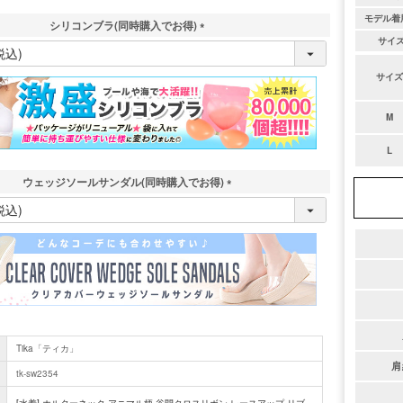
モデル着
シリコンブラ(同時購入でお得)
サイ
(
必
須
サイズ
)
M
L
ウェッジソールサンダル(同時購入でお得)
(
必
須
)
Tika「ティカ」
肩
tk-sw2354