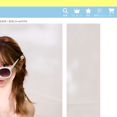
検索
ランキング
新作
着用レビュー
カート
着用) [tk-sw2354]