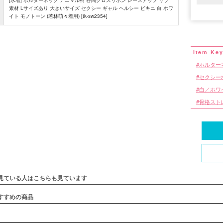
[水着] ホルターネック アニマル柄 谷間クロスリボン レースアップ リブ
素材 Lサイズあり 大きいサイズ セクシー ギャル ヘルシー ビキニ 白 ホワ
イト モノトーン (若林萌々着用) [tk-sw2354]
ホルター
セクシー
白／ホワ
骨格スト
見ている人はこちらも見ています
すすめの商品