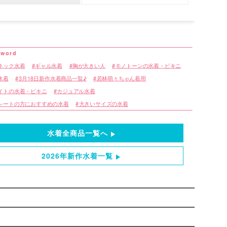
ネック水着
ギャル水着
胸が大きい人
モノトーンの水着・ビキニ
水着
3月18日新作水着商品一覧♪
若林萌々ちゃん着用
イトの水着・ビキニ
カジュアル水着
レートの方におすすめの水着
大きいサイズの水着
水着全商品一覧へ
2026年新作水着一覧