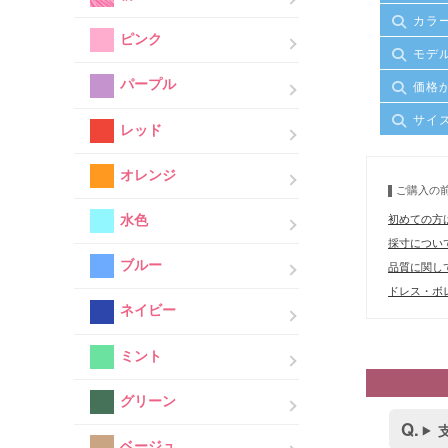
カラ
ピンク
モデ
パープル
価格
サイ
レッド
オレンジ
ご購入の
水色
初めての方
採寸につい
ブルー
品質に関し
ドレス・ボレ
ネイビー
ミント
グリーン
ベージュ