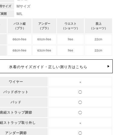
Mサイズ
用サイズ
M/L
ズ展開
バスト縦
アンダー
ウエスト
股上
（ブラ）
（ブラ）
（ショーツ）
（ショーツ）
66cm-free
60cm-free
free
22cm
68cm-free
63cm-free
free
22cm
水着のサイズガイド・正しい測り方はこちら
×
ワイヤー
◯
パッドポケット
◯
パッド
◯
肩紐ストラップ調節
×
紐ストラップ取り外し
◯
アンダー調節