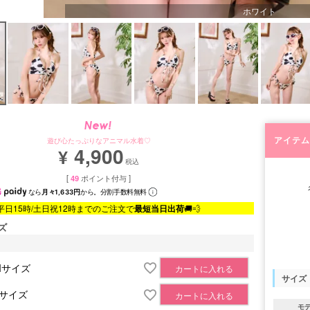
ホワイト
アイテム
遊び心たっぷりなアニマル水着♡
4,900
¥
税込
[
49
ポイント付与 ]
なら
月々1,633円
から。分割手数料無料
平日15時/土日祝12時までのご注文で
最短当日出荷
🚚💨
ズ
Mサイズ
カートに入れる
サイズ
Lサイズ
カートに入れる
モ