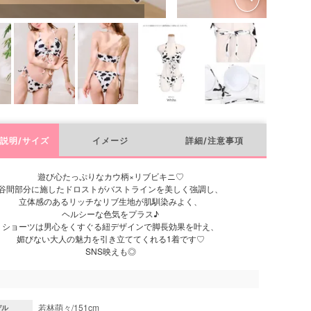
説明/サイズ
イメージ
詳細/注意事項
遊び心たっぷりなカウ柄×リブビキニ♡
谷間部分に施したドロストがバストラインを美しく強調し、
立体感のあるリッチなリブ生地が肌馴染みよく、
ヘルシーな色気をプラス♪
ショーツは男心をくすぐる紐デザインで脚長効果を叶え、
媚びない大人の魅力を引き立ててくれる1着です♡
SNS映えも◎
若林萌々/151cm
デル