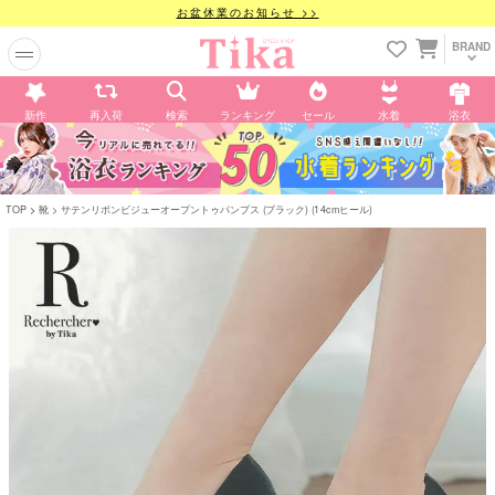
お盆休業のお知らせ >>
BRAND
新作
再入荷
検索
ランキング
セール
水着
浴衣
TOP
靴
サテンリボンビジューオープントゥパンプス (ブラック) (14cmヒール)