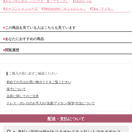
キャバサンダル・パンプス 黒（ブラック）
14cmヒール
オープントゥ シューズ
Rechercher「ルシェルシェ」
Tika「ティカ」
■
この商品を見ている人はこちらも見ています
■
あなたにおすすめの商品
■
閲覧履歴
ご購入の前に必ずご確認ください
初めての方はお買い物ガイドをご覧ください
採寸について
品質に関してのご注意
ドレス・ボレロのお手入れ(洗濯/アイロン/保管)方法について
配送・支払について
支払い方法は何がありますか？あと払いもできますか？