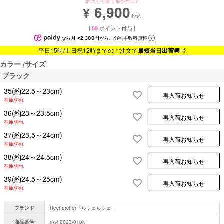
足元も可愛く華やかに♪
6,900
¥
税込
[
69
ポイント付与 ]
なら
月々2,300円
から。分割手数料無料
平日15時/土日祝12時までのご注文で
最短当日出荷
🚚💨
カラー
サイズ
ブラック
35(約22.5～23cm)
再入荷お知らせ
在庫切れ
36(約23～23.5cm)
再入荷お知らせ
在庫切れ
37(約23.5～24cm)
再入荷お知らせ
在庫切れ
38(約24～24.5cm)
再入荷お知らせ
在庫切れ
39(約24.5～25cm)
再入荷お知らせ
在庫切れ
ブランド
Rechercher「ルシェルシェ」
商品番号
rr-sh2023-01bk