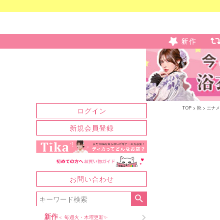
新作
TOP
靴
エナメ
ログイン
新規会員登録
お問い合わせ
新作
＜ 毎週火・木曜更新✨