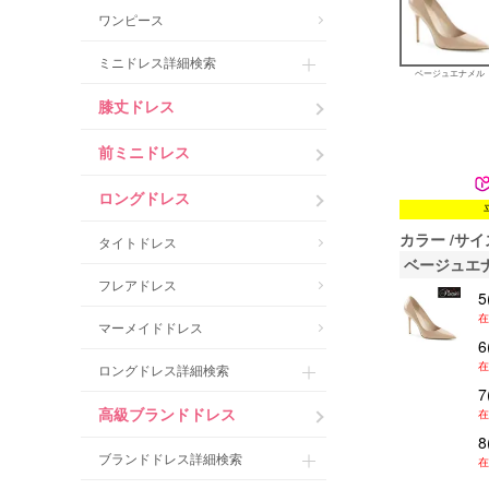
ワンピース
ミニドレス詳細検索
ベージュエナメル
膝丈ドレス
前ミニドレス
ロングドレス
カラー
サイ
タイトドレス
ベージュエ
フレアドレス
5
在
マーメイドドレス
6
在
ロングドレス詳細検索
7
高級ブランドドレス
在
8
ブランドドレス詳細検索
在