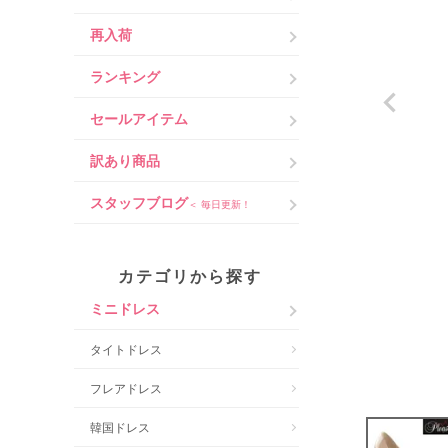
再入荷
ランキング
セールアイテム
訳あり商品
スタッフブログ
＜ 毎日更新！
カテゴリから探す
ミニドレス
タイトドレス
フレアドレス
韓国ドレス