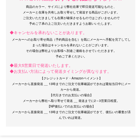
商品のカラー、サイズにより弊社在庫で即日発送可能なものと、
メーカーと在庫を共有しお取り寄せして発送する商品がございます。
ご注文いただきましても在庫が確保させるものではございませんので
◆キャンセルを承れないことがあります。
メーカーへのお取り寄せ商品（予約商品を含む）を既にメーカーへ手配を完了してし
まった場合はキャンセルを承れないことがございます。
OriginalBrand
その場合は弊社よりお客様へ別途ご連絡をさせていただきます。
◆最大5営業日で発送いたします。
◆お支払い方法によって発送タイミングが異なります。
【クレジットカード・Amazonペイメント】
メーカーから直接発送 __ 13時までのご注文で在庫確認ができれば最短当日中にメー
カーから発送。
【代引きでのお支払いの場合】
メーカーから弊社へ取り寄せて発送 __ 発送までに2～3営業日程度。
【NP後払いでのお支払いの場合】
メーカーから直接発送 __ 13時までのご注文で在庫確認ができて、後払いの審査が済