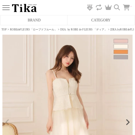
カ
BRAND
CATEGORY
ー
ト
へ
TOP
ROBEdeFLEURS「ローブドフルール」
DEA. by ROBE de FLEURS 「ディア」
[DEA.byROBE
ミニドレス
タイトミニドレス
フレアミニドレス
膝丈ドレス
前ミニドレス
ロングドレス
タイトロングドレス