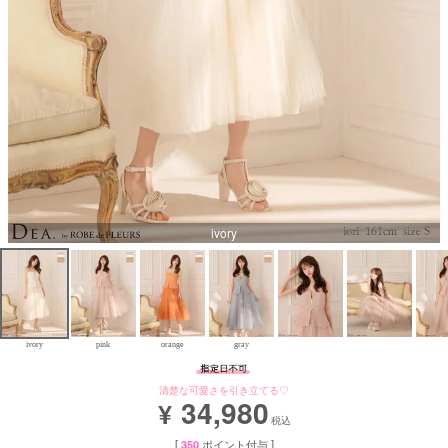
Aラインロングドレス
バースデードレス
ivory
ivory
pink
orange
gray
清楚な可愛さを引き立てる♡
34,980
¥
税込
[
350
ポイント付与 ]