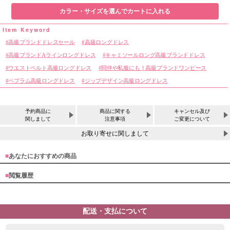
カラー・サイズを選んでカートに入れる
高級ブランドドレスセール
高級ロングドレス
高級ブランドAラインロングドレス
キャミソールロング高級ブランドドレス
ウエストベルト高級ロングドレス
同伴や私服にも！高級ブランドワンピース
ペプラム高級ロングドレス
ジップデザイン高級ロングドレス
予約商品に
商品に関する
キャンセル及び
関しまして
注意事項
ご変更について
お取り寄せに関しまして
■
あなたにおすすめの商品
■
閲覧履歴
配送・支払について
サイズ