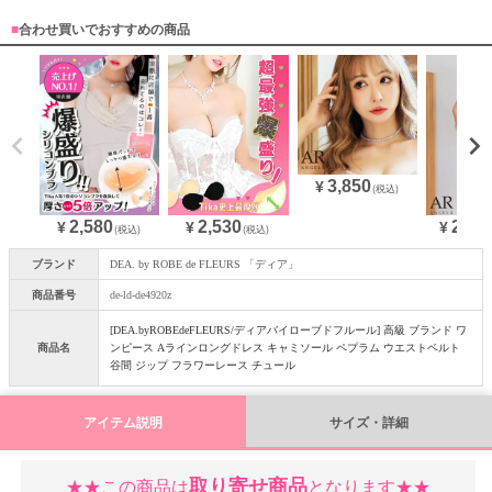
■
合わせ買いでおすすめの商品
3,850
¥
(税込)
2,580
28,3
2,530
¥
¥
¥
(税込)
(税込)
ブランド
DEA. by ROBE de FLEURS 「ディア」
商品番号
de-ld-de4920z
[DEA.byROBEdeFLEURS/ディアバイローブドフルール] 高級 ブランド ワ
商品名
ンピース Aラインロングドレス キャミソール ペプラム ウエストベルト
谷間 ジップ フラワーレース チュール
アイテム説明
サイズ・詳細
取り寄せ商品
★★この商品は
となります★★