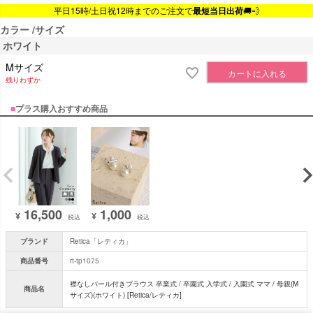
平日15時/土日祝12時までのご注文で
最短当日出荷
🚚💨
カラー
サイズ
ホワイト
Mサイズ
カートに入れる
残りわずか
■
プラス購入おすすめ商品
16,500
1,000
¥
¥
税込
税込
ブランド
Retica「レティカ」
商品番号
rt-tp1075
襟なしパール付きブラウス 卒業式 / 卒園式 入学式 / 入園式 ママ / 母親(M
商品名
サイズ)(ホワイト) [Retica/レティカ]