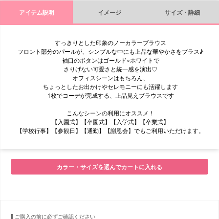
アイテム説明
イメージ
サイズ・詳細
すっきりとした印象のノーカラーブラウス
フロント部分のパールが、シンプルな中にも上品な華やかさをプラス♪
袖口のボタンはゴールド×ホワイトで
さりげない可愛さと統一感を演出♡
オフィスシーンはもちろん、
ちょっとしたお出かけやセレモニーにも活躍します
1枚でコーデが完成する、上品見えブラウスです
こんなシーンの利用にオススメ！
【入園式】【卒園式】【入学式】【卒業式】
【学校行事】【参観日】【通勤】【謝恩会】でもご利用いただけます。
■モデル
カラー・サイズを選んでカートに入れる
■サイズ表
ご購入の前に必ずご確認ください