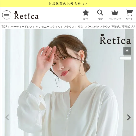
お盆休業のお知らせ >>
新作
検索
ランキング
カート
TOP
パーティードレス
セレモニースタイル
ブラウス
襟なしパール付きブラウス 卒業式 / 卒園式 入学式 /