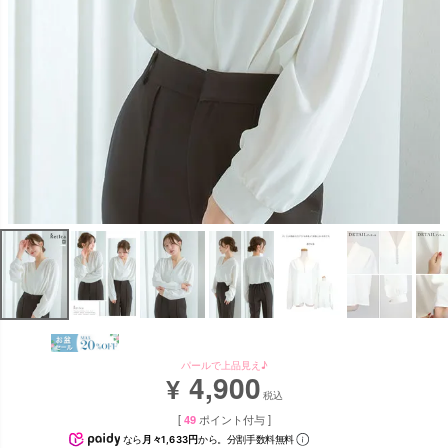
パールで上品見え♪
4,900
¥
税込
[
49
ポイント付与 ]
なら
月々1,633円
から。分割手数料無料