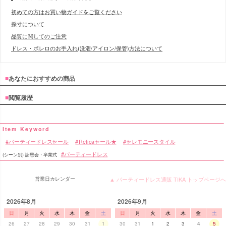
初めての方はお買い物ガイドをご覧ください
採寸について
品質に関してのご注意
ドレス・ボレロのお手入れ(洗濯/アイロン/保管)方法について
■
あなたにおすすめの商品
■
閲覧履歴
パーティードレスセール
Reticaセール★
セレモニースタイル
パーティードレス
(シーン別) 謝恩会・卒業式
営業日カレンダー
▲ パーティードレス通販 TIKA トップページへ
2026年8月
2026年9月
日
月
火
水
木
金
土
日
月
火
水
木
金
土
26
27
28
29
30
31
1
30
31
1
2
3
4
5