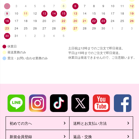
2
3
4
5
6
7
8
6
7
8
9
10
11
12
9
10
11
12
13
14
15
13
14
15
16
17
18
19
16
17
18
19
20
21
22
20
21
22
23
24
25
26
■スペック表
23
24
25
26
27
28
29
27
28
29
30
1
2
3
30
31
1
2
3
4
5
休業日
土日祝は12時までのご注文で即日発送。
発送業務のみ
平日は15時までのご注文で即日発送。
休業日は発送できませんので、ご注意願います。
受注・お問い合わせ業務のみ
初めての方へ
送料とお支払い方法
新規会員登録
返品・交換