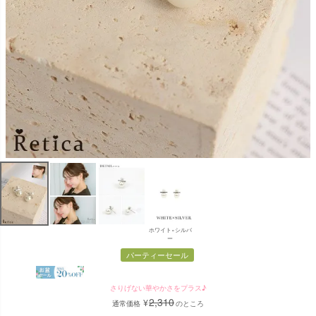
ホワイト×シルバ
ー
パーティーセール
さりげない華やかさをプラス♪
2,310
¥
通常価格
のところ