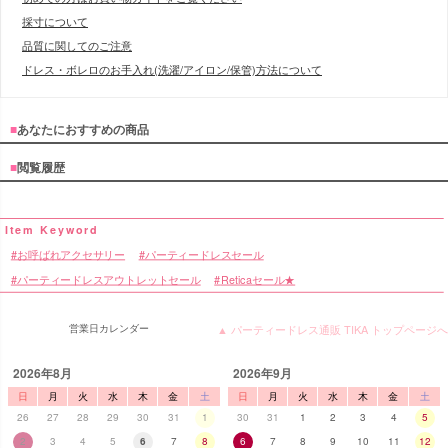
採寸について
品質に関してのご注意
ドレス・ボレロのお手入れ(洗濯/アイロン/保管)方法について
■
あなたにおすすめの商品
■
閲覧履歴
お呼ばれアクセサリー
パーティードレスセール
パーティードレスアウトレットセール
Reticaセール★
営業日カレンダー
▲ パーティードレス通販 TIKA トップページへ
2026年8月
2026年9月
日
月
火
水
木
金
土
日
月
火
水
木
金
土
26
27
28
29
30
31
1
30
31
1
2
3
4
5
2
3
4
5
6
7
8
6
7
8
9
10
11
12