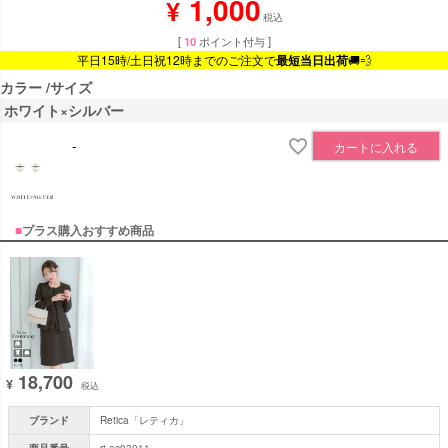
1,000
¥
税込
[
10
ポイント付与 ]
平日15時/土日祝12時までのご注文で
最短当日出荷
🚚💨
カラー
サイズ
ホワイト×シルバー
-
カートに入れる
■
プラス購入おすすめ商品
18,700
¥
税込
ブランド
Retica「レティカ」
商品番号
rt-ac93011