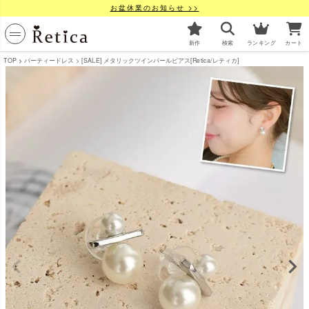
お盆休業のお知らせ >>
新作
検索
ランキング
カート
TOP
パーティードレス
[SALE] メタリックツインパールピアス[Retica/レティカ]