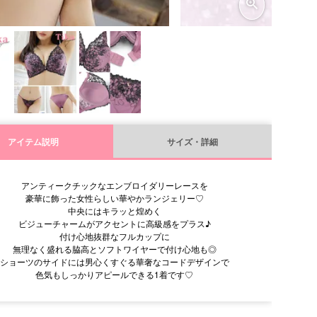
アイテム説明
サイズ・詳細
アンティークチックなエンブロイダリーレースを
豪華に飾った女性らしい華やかランジェリー♡
中央にはキラッと煌めく
ビジューチャームがアクセントに高級感をプラス♪
付け心地抜群なフルカップに
無理なく盛れる脇高とソフトワイヤーで付け心地も◎
ショーツのサイドには男心くすぐる華奢なコードデザインで
色気もしっかりアピールできる1着です♡