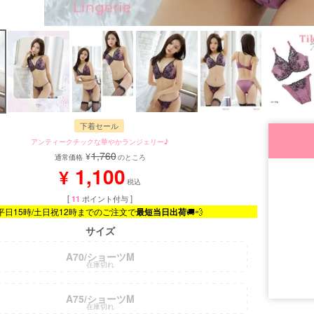
下着セール
アンティークチックな華やかランジェリー♪
1,760
¥
通常価格
のところ
1,100
¥
税込
[
11
ポイント付与 ]
平日15時/土日祝12時までのご注文で
最短当日出荷
🚚💨
サイズ
A70/ショーツM
在庫切れ
A75/ショーツM
在庫切れ