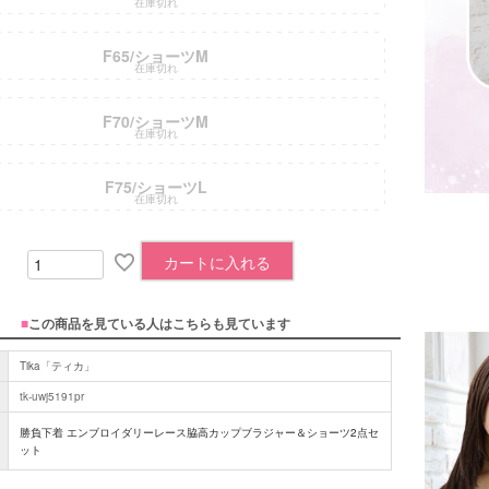
在庫切れ
F65/ショーツM
在庫切れ
F70/ショーツM
在庫切れ
F75/ショーツL
在庫切れ
カートに入れる
■
この商品を見ている人はこちらも見ています
Tika「ティカ」
tk-uwj5191pr
勝負下着 エンブロイダリーレース脇高カップブラジャー＆ショーツ2点セ
ット