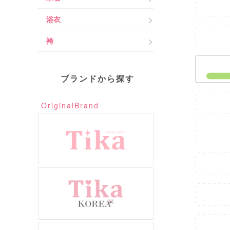
浴衣
袴
ブランドから探す
OriginalBrand