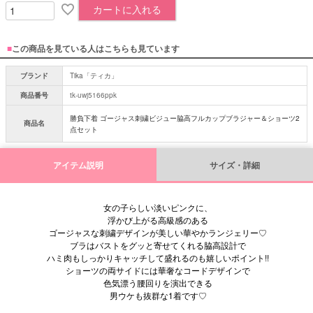
カートに入れる
■
この商品を見ている人はこちらも見ています
ブランド
Tika「ティカ」
商品番号
tk-uwj5166ppk
勝負下着 ゴージャス刺繍ビジュー脇高フルカップブラジャー＆ショーツ2
商品名
点セット
アイテム説明
サイズ・詳細
女の子らしい淡いピンクに、
浮かび上がる高級感のある
ゴージャスな刺繍デザインが美しい華やかランジェリー♡
ブラはバストをグッと寄せてくれる脇高設計で
ハミ肉もしっかりキャッチして盛れるのも嬉しいポイント!!
ショーツの両サイドには華奢なコードデザインで
色気漂う腰回りを演出できる
男ウケも抜群な1着です♡