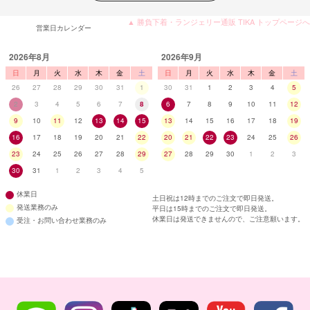
▲ 勝負下着・ランジェリー通販 TIKA トップページへ
営業日カレンダー
2026年8月
2026年9月
日
月
火
水
木
金
土
日
月
火
水
木
金
土
26
27
28
29
30
31
1
30
31
1
2
3
4
5
2
3
4
5
6
7
8
6
7
8
9
10
11
12
9
10
11
12
13
14
15
13
14
15
16
17
18
19
16
17
18
19
20
21
22
20
21
22
23
24
25
26
23
24
25
26
27
28
29
27
28
29
30
1
2
3
30
31
1
2
3
4
5
休業日
土日祝は12時までのご注文で即日発送。
発送業務のみ
平日は15時までのご注文で即日発送。
休業日は発送できませんので、ご注意願います。
受注・お問い合わせ業務のみ