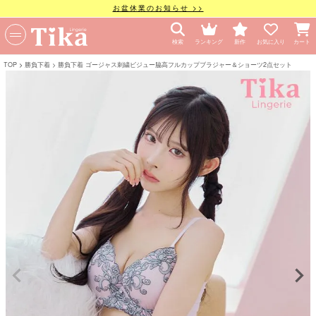
お盆休業のお知らせ >>
検索
ランキング
新作
お気に入り
カート
TOP
勝負下着
勝負下着 ゴージャス刺繍ビジュー脇高フルカップブラジャー＆ショーツ2点セット