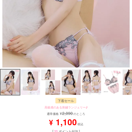
下着セール
高級感のある刺繍ランジェリー♪
2,090
¥
通常価格
のところ
1,100
¥
税込
[
11
ポイント付与 ]