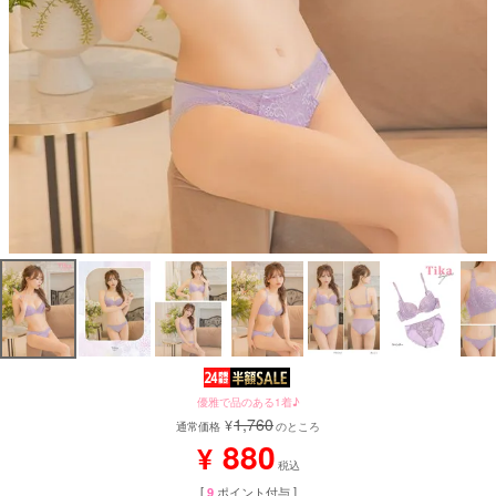
優雅で品のある1着♪
1,760
¥
通常価格
のところ
880
¥
税込
[
9
ポイント付与 ]