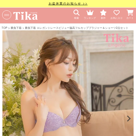
お盆休業のお知らせ >>
検索
ランキング
新作
お気に入り
カート
TOP
勝負下着
勝負下着 エレガントレースビジュー脇高フルカップブラジャー＆ショーツ2点セット