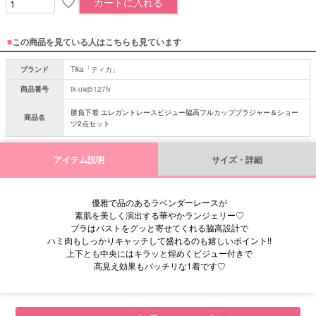
カートに入れる
■
この商品を見ている人はこちらも見ています
ブランド
Tika「ティカ」
商品番号
tk-uwj5127lv
勝負下着 エレガントレースビジュー脇高フルカップブラジャー＆ショー
商品名
ツ2点セット
アイテム説明
サイズ・詳細
優雅で品のあるラベンダーレースが
素肌を美しく演出する華やかランジェリー♡
ブラはバストをグッと寄せてくれる脇高設計で
ハミ肉もしっかりキャッチして盛れるのも嬉しいポイント!!
上下とも中央にはキラッと煌めくビジュー付きで
高見え効果もバッチリな1着です♡