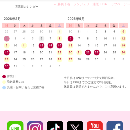
▲ 勝負下着・ランジェリー通販 TIKA トップページへ
営業日カレンダー
2026年8月
2026年9月
日
月
火
水
木
金
土
日
月
火
水
木
金
土
26
27
28
29
30
31
1
30
31
1
2
3
4
5
2
3
4
5
6
7
8
6
7
8
9
10
11
12
9
10
11
12
13
14
15
13
14
15
16
17
18
19
16
17
18
19
20
21
22
20
21
22
23
24
25
26
23
24
25
26
27
28
29
27
28
29
30
1
2
3
30
31
1
2
3
4
5
休業日
土日祝は12時までのご注文で即日発送。
発送業務のみ
平日は15時までのご注文で即日発送。
休業日は発送できませんので、ご注意願います。
受注・お問い合わせ業務のみ