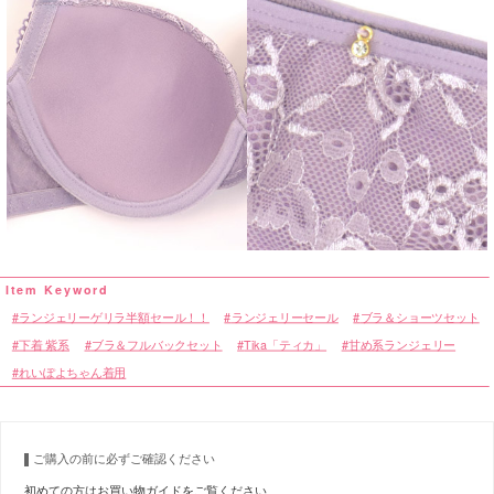
ランジェリーゲリラ半額セール！！
ランジェリーセール
ブラ＆ショーツセット
下着 紫系
ブラ＆フルバックセット
Tika「ティカ」
甘め系ランジェリー
れいぽよちゃん着用
ご購入の前に必ずご確認ください
初めての方はお買い物ガイドをご覧ください