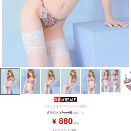
クラシカルでゴージャスに演出♪
1,760
¥
通常価格
のところ
880
¥
税込
[
9
ポイント付与 ]