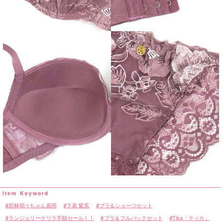
若林萌々ちゃん着用
下着 紫系
ブラ＆ショーツセット
ランジェリーゲリラ半額セール！！
ブラ＆フルバックセット
Tika「ティカ」