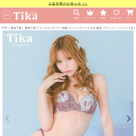
お盆休業のお知らせ >>
検索
ランキング
新作
お気に入り
カート
TOP
勝負下着
勝負下着 クラシカルフラワー 刺繍 ビジューチャーム付き 脇高 ブラジャー ショーツ 2点