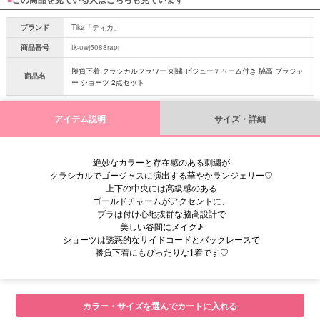
ブランド
Tika「ティカ」
商品番号
tk-uwj5088rapr
勝負下着 クラシカルフラワー 刺繍 ビジューチャーム付き 脇高 ブラジャ
商品名
ー ショーツ 2点セット
アイテム説明
サイズ・詳細
絶妙なカラーと存在感のある刺繍が
クラシカルでゴージャスに演出する華やかランジェリー♡
上下の中央には高級感のある
ゴールドチャームがアクセントに、
ブラは付け心地抜群な脇高設計で
美しい谷間にメイク♪
ショーツは誘惑的なサイドコードとバックレースで
勝負下着にもぴったりな1着です♡
カラー・サイズを選んでカートに入れる