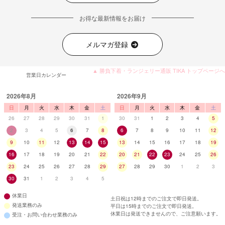
お得な最新情報をお届け
メルマガ登録
▲ 勝負下着・ランジェリー通販 TIKA トップページへ
営業日カレンダー
2026年8月
2026年9月
日
月
火
水
木
金
土
日
月
火
水
木
金
土
26
27
28
29
30
31
1
30
31
1
2
3
4
5
2
3
4
5
6
7
8
6
7
8
9
10
11
12
9
10
11
12
13
14
15
13
14
15
16
17
18
19
16
17
18
19
20
21
22
20
21
22
23
24
25
26
23
24
25
26
27
28
29
27
28
29
30
1
2
3
30
31
1
2
3
4
5
休業日
土日祝は12時までのご注文で即日発送。
発送業務のみ
平日は15時までのご注文で即日発送。
休業日は発送できませんので、ご注意願います。
受注・お問い合わせ業務のみ