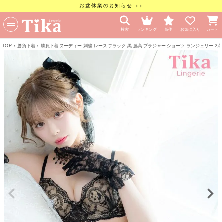
お盆休業のお知らせ >>
検索
ランキング
新作
お気に入り
カート
TOP
勝負下着
勝負下着 ヌーディー 刺繍 レース ブラック 黒 脇高 ブラジャー ショーツ ランジェリー 2