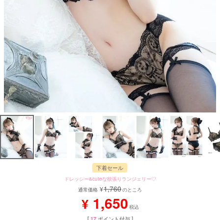
下着セール
ドレッシー&cuteな欲張りランジェリー♡
1,760
¥
通常価格
のところ
1,650
¥
税込
[
17
ポイント付与 ]