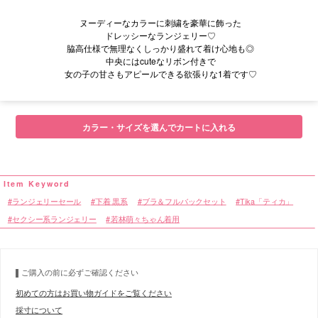
ヌーディーなカラーに刺繍を豪華に飾った
ドレッシーなランジェリー♡
脇高仕様で無理なくしっかり盛れて着け心地も◎
中央にはcuteなリボン付きで
女の子の甘さもアピールできる欲張りな1着です♡
■モデル
カラー・サイズを選んでカートに入れる
■サイズ
ランジェリーセール
下着 黒系
ブラ＆フルバックセット
Tika「ティカ」
セクシー系ランジェリー
若林萌々ちゃん着用
■カラーバリエーション
ご購入の前に必ずご確認ください
初めての方はお買い物ガイドをご覧ください
採寸について