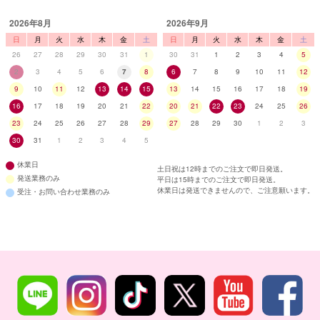
2026年8月
2026年9月
日
月
火
水
木
金
土
日
月
火
水
木
金
土
26
27
28
29
30
31
1
30
31
1
2
3
4
5
2
3
4
5
6
7
8
6
7
8
9
10
11
12
9
10
11
12
13
14
15
13
14
15
16
17
18
19
16
17
18
19
20
21
22
20
21
22
23
24
25
26
23
24
25
26
27
28
29
27
28
29
30
1
2
3
30
31
1
2
3
4
5
休業日
土日祝は12時までのご注文で即日発送。
発送業務のみ
平日は15時までのご注文で即日発送。
休業日は発送できませんので、ご注意願います。
受注・お問い合わせ業務のみ