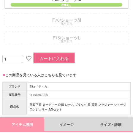
F70/ショーツM
在庫切れ
F75/ショーツL
在庫切れ
カートに入れる
■
この商品を見ている人はこちらも見ています
ブランド
Tika「ティカ」
商品番号
tk-uwj3679bk
勝負下着 ヌーディー 刺繍 レース ブラック 黒 脇高 ブラジャー ショーツ
商品名
ランジェリー 2点セット
アイテム説明
イメージ
サイズ・詳細