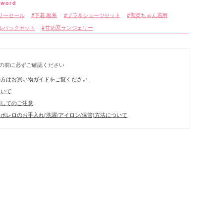
リーセール
下着 黒系
ブラ＆ショーツセット
聖菜ちゃん着用
ルバックセット
甘め系ランジェリー
の前に必ずご確認ください
リエーション
の方はお買い物ガイドをご覧ください
ついて
関してのご注意
ボレロのお手入れ(洗濯/アイロン/保管)方法について