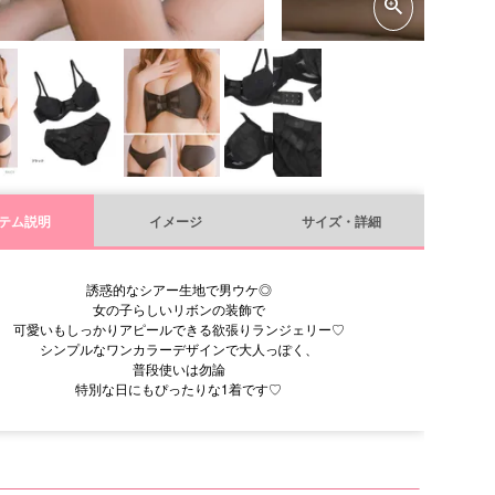
テム説明
イメージ
サイズ・詳細
誘惑的なシアー生地で男ウケ◎
女の子らしいリボンの装飾で
可愛いもしっかりアピールできる欲張りランジェリー♡
シンプルなワンカラーデザインで大人っぽく、
普段使いは勿論
特別な日にもぴったりな1着です♡