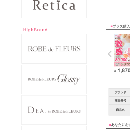
■
プラス購入
HighBrand
1,87
¥
ブランド
商品番号
商品名
■
あなたにお