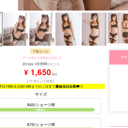
下着セール
アイ
シアーな透けで誘惑的な女性に♪
2,530
¥
通常価格
のところ
1,650
¥
税込
[
17
ポイント付与 ]
平日15時/土日祝12時までのご注文で
最短当日出荷
🚚💨
サイズ
A65/ショーツM
■モデル
A70/ショーツM
■サイズ