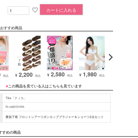
カートに入れる
おすすめ商品
2,580
1,980
2,580
0
2,200
¥
¥
¥
¥
税込
税込
税込
税込
税込
■
この商品を見ている人はこちらも見ています
Tika「ティカ」
tk-uwj0004bk
勝負下着 フロントシアーリボンカップブラジャー＆ショーツ2点セット
すすめの商品