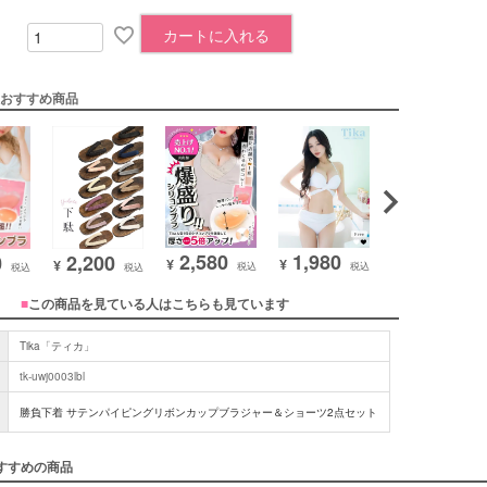
カートに入れる
おすすめ商品
2,580
1,980
2,580
0
2,200
¥
¥
¥
¥
税込
税込
税込
税込
税込
■
この商品を見ている人はこちらも見ています
Tika「ティカ」
tk-uwj0003lbl
勝負下着 サテンパイピングリボンカップブラジャー＆ショーツ2点セット
すすめの商品