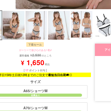
下着セール
アイ
ガーリーで遊び心のある1着♪
2,530
¥
通常価格
のところ
1,650
¥
税込
[
17
ポイント付与 ]
平日15時/土日祝12時までのご注文で
最短当日出荷
🚚💨
サイズ
A65/ショーツM
■モデル
A70/ショーツM