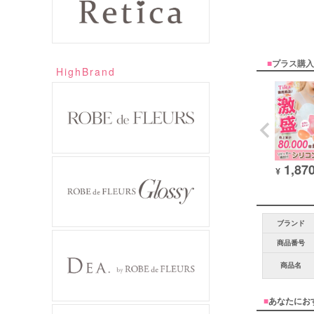
■
プラス購入
HighBrand
1,87
¥
ブランド
商品番号
商品名
■
あなたにお