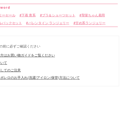
リーセール
下着 青系
ブラ＆ショーツセット
聖菜ちゃん着用
ルバックセット
バレンタイン ランジェリー
甘め系ランジェリー
の前に必ずご確認ください
リエーション
の方はお買い物ガイドをご覧ください
ついて
関してのご注意
ボレロのお手入れ(洗濯/アイロン/保管)方法について