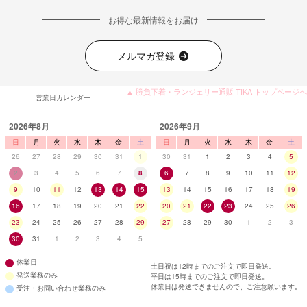
お得な最新情報をお届け
メルマガ登録
▲ 勝負下着・ランジェリー通販 TIKA トップページへ
営業日カレンダー
2026年8月
2026年9月
日
月
火
水
木
金
土
日
月
火
水
木
金
土
26
27
28
29
30
31
1
30
31
1
2
3
4
5
2
3
4
5
6
7
8
6
7
8
9
10
11
12
9
10
11
12
13
14
15
13
14
15
16
17
18
19
16
17
18
19
20
21
22
20
21
22
23
24
25
26
23
24
25
26
27
28
29
27
28
29
30
1
2
3
30
31
1
2
3
4
5
休業日
土日祝は12時までのご注文で即日発送。
発送業務のみ
平日は15時までのご注文で即日発送。
休業日は発送できませんので、ご注意願います。
受注・お問い合わせ業務のみ