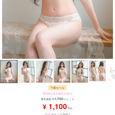
下着セール
透明感のある素肌を演出♪
1,760
¥
通常価格
のところ
1,100
¥
税込
[
11
ポイント付与 ]