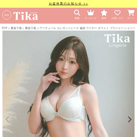
お盆休業のお知らせ >>
検索
ランキング
新作
お気に入り
カート
TOP
勝負下着
勝負下着 シアーチュール エレガントレース 脇高 ワイヤー ホワイト ブラジャー ショーツ 