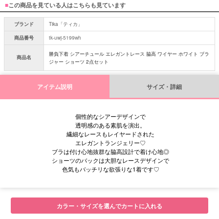
■
この商品を見ている人はこちらも見ています
ブランド
Tika「ティカ」
商品番号
tk-uwj-5199wh
勝負下着 シアーチュール エレガントレース 脇高 ワイヤー ホワイト ブラ
商品名
ジャー ショーツ 2点セット
アイテム説明
サイズ・詳細
個性的なシアーデザインで
透明感のある素肌を演出。
繊細なレースもレイヤードされた
エレガントランジェリー♡
ブラは付け心地抜群な脇高設計で着け心地◎
ショーツのバックは大胆なレースデザインで
色気もバッチリな欲張りな1着です♡
カラー・サイズを選んでカートに入れる