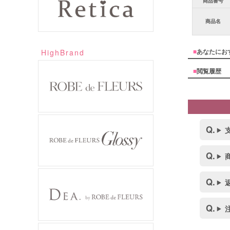
商品番号
商品名
■
あなたにお
HighBrand
■
閲覧履歴