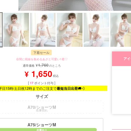
下着セール
アイ
谷間に視線を集めるあざと可愛い1着♡
1,760
¥
通常価格
のところ
1,650
¥
税込
[
17
ポイント付与 ]
平日15時/土日祝12時までのご注文で
最短当日出荷
🚚💨
サイズ
A70/ショーツM
在庫切れ
■モデル
A75/ショーツM
■サイズ