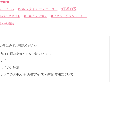
リーセール
バレンタイン ランジェリー
下着 白系
ルバックセット
Tika「ティカ」
セクシー系ランジェリー
ちゃん着用
リエーション
の前に必ずご確認ください
の方はお買い物ガイドをご覧ください
ついて
関してのご注意
ボレロのお手入れ(洗濯/アイロン/保管)方法について