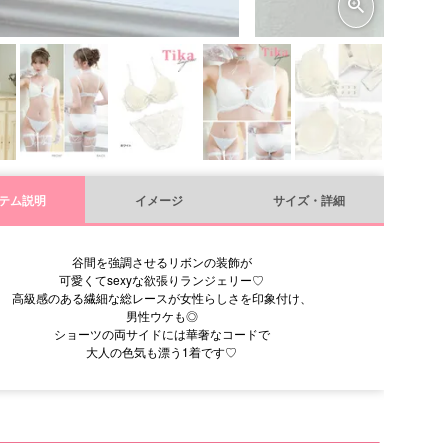
テム説明
イメージ
サイズ・詳細
谷間を強調させるリボンの装飾が
可愛くてsexyな欲張りランジェリー♡
高級感のある繊細な総レースが女性らしさを印象付け、
男性ウケも◎
ショーツの両サイドには華奢なコードで
大人の色気も漂う1着です♡