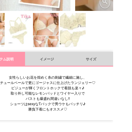
テム説明
イメージ
サイズ
女性らしいお花を煌めく糸の刺繍で繊細に施し、
チュールベールで更にゴージャスに仕上げたランジェリー♡
ビジューが輝くフロントホックで着脱も楽々♪
取り外し可能なレモンパッドとワイヤー入りで
バストも爆盛れ間違いなし!!
ショーツはsexyなTバックで男ウケもバッチリ♪
勝負下着にもオススメ♡