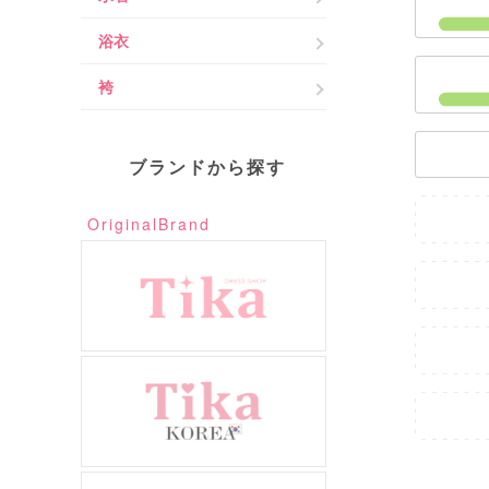
浴衣
袴
ブランドから探す
OriginalBrand