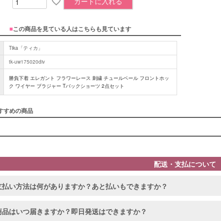
カートに入れる
■
この商品を見ている人はこちらも見ています
Tika「ティカ」
tk-uw175020div
勝負下着 エレガント フラワーレース 刺繍 チュールベール フロントホッ
ク ワイヤー ブラジャー Tバックショーツ 2点セット
すすめの商品
配送・支払について
支払い方法は何がありますか？あと払いもできますか？
商品はいつ届きますか？即日発送はできますか？