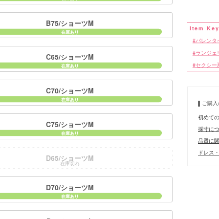
■サイズ
B75/ショーツM
バレンタ
ランジェ
C65/ショーツM
■カラーバ
セクシー
C70/ショーツM
ご購入
初めて
C75/ショーツM
採寸に
品質に
ドレス・
D65/ショーツM
在庫切れ
D70/ショーツM