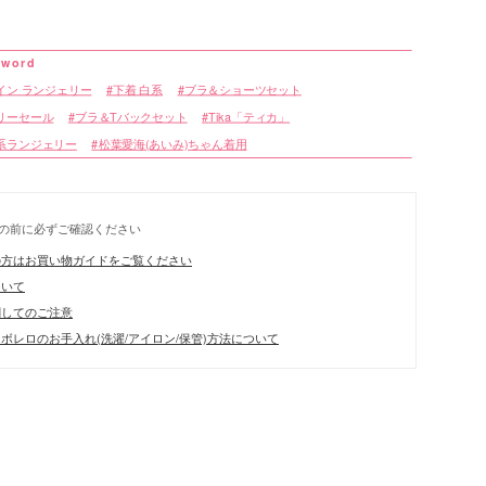
イン ランジェリー
下着 白系
ブラ＆ショーツセット
リーセール
ブラ＆Tバックセット
Tika「ティカ」
リエーション
系ランジェリー
松葉愛海(あいみ)ちゃん着用
の前に必ずご確認ください
の方はお買い物ガイドをご覧ください
ついて
関してのご注意
ボレロのお手入れ(洗濯/アイロン/保管)方法について