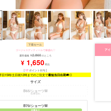
下着セール
アイ
ゴージャスディティールで爆盛れ♡
2,860
¥
通常価格
のところ
1,650
¥
税込
[
17
ポイント付与 ]
平日15時/土日祝12時までのご注文で
最短当日出荷
🚚💨
サイズ
B65/ショーツM
在庫切れ
■モデル
B70/ショーツM