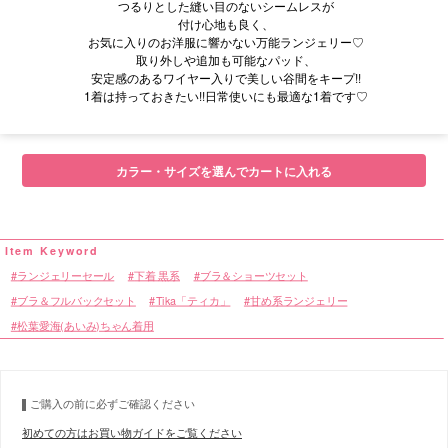
つるりとした縫い目のないシームレスが
付け心地も良く、
お気に入りのお洋服に響かない万能ランジェリー♡
取り外しや追加も可能なパッド、
安定感のあるワイヤー入りで美しい谷間をキープ!!
1着は持っておきたい!!日常使いにも最適な1着です♡
■モデル
カラー・サイズを選んでカートに入れる
■サイズ
ランジェリーセール
下着 黒系
ブラ＆ショーツセット
■カラーバリエーション
ブラ＆フルバックセット
Tika「ティカ」
甘め系ランジェリー
松葉愛海(あいみ)ちゃん着用
ご購入の前に必ずご確認ください
初めての方はお買い物ガイドをご覧ください