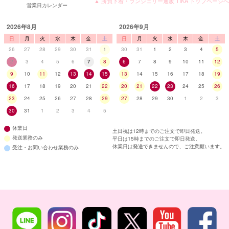
▲ 勝負下着・ランジェリー通販 TIKA トップページへ
営業日カレンダー
2026年8月
2026年9月
日
月
火
水
木
金
土
日
月
火
水
木
金
土
26
27
28
29
30
31
1
30
31
1
2
3
4
5
2
3
4
5
6
7
8
6
7
8
9
10
11
12
9
10
11
12
13
14
15
13
14
15
16
17
18
19
16
17
18
19
20
21
22
20
21
22
23
24
25
26
23
24
25
26
27
28
29
27
28
29
30
1
2
3
30
31
1
2
3
4
5
休業日
土日祝は12時までのご注文で即日発送。
発送業務のみ
平日は15時までのご注文で即日発送。
休業日は発送できませんので、ご注意願います。
受注・お問い合わせ業務のみ