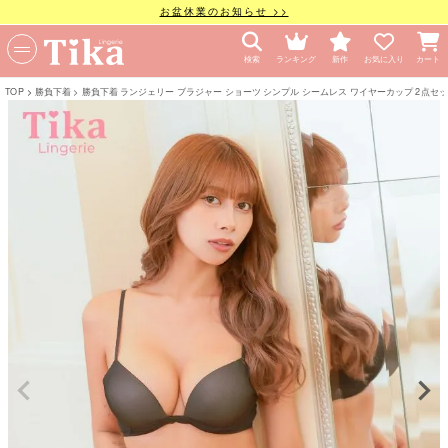
お盆休業のお知らせ >>
検索
ランキング
新作
お気に入り
カート
TOP
勝負下着
勝負下着 ランジェリー ブラジャー ショーツ シンプル シームレス ワイヤーカップ 2点セ