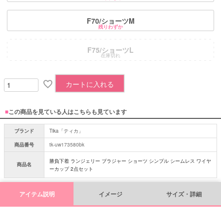
F70/ショーツM
残りわずか
F75/ショーツL
在庫切れ
カートに入れる
■
この商品を見ている人はこちらも見ています
ブランド
Tika「ティカ」
商品番号
tk-uw173580bk
勝負下着 ランジェリー ブラジャー ショーツ シンプル シームレス ワイヤ
商品名
ーカップ 2点セット
アイテム説明
イメージ
サイズ・詳細