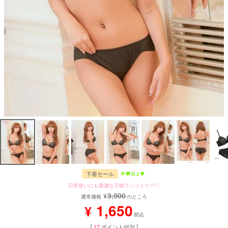
下着セール
日常使いにも最適な万能ランジェリー♡
3,900
¥
通常価格
のところ
1,650
¥
税込
[
17
ポイント付与 ]