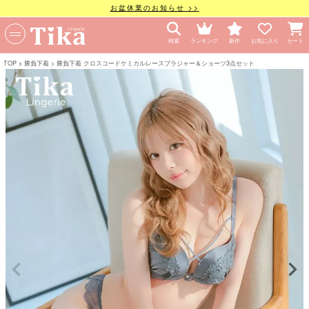
お盆休業のお知らせ >>
検索
ランキング
新作
お気に入り
カート
TOP
勝負下着
勝負下着 クロスコードケミカルレースブラジャー＆ショーツ3点セット