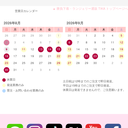
▲ 勝負下着・ランジェリー通販 TIKA トップページへ
営業日カレンダー
2026年8月
2026年9月
日
月
火
水
木
金
土
日
月
火
水
木
金
土
26
27
28
29
30
31
1
30
31
1
2
3
4
5
2
3
4
5
6
7
8
6
7
8
9
10
11
12
9
10
11
12
13
14
15
13
14
15
16
17
18
19
16
17
18
19
20
21
22
20
21
22
23
24
25
26
23
24
25
26
27
28
29
27
28
29
30
1
2
3
30
31
1
2
3
4
5
休業日
土日祝は12時までのご注文で即日発送。
発送業務のみ
平日は15時までのご注文で即日発送。
休業日は発送できませんので、ご注意願います。
受注・お問い合わせ業務のみ