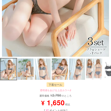
下着セール
透明感をあげる上品カラー♪
2,750
¥
通常価格
のところ
1,650
¥
税込
[
17
ポイント付与 ]