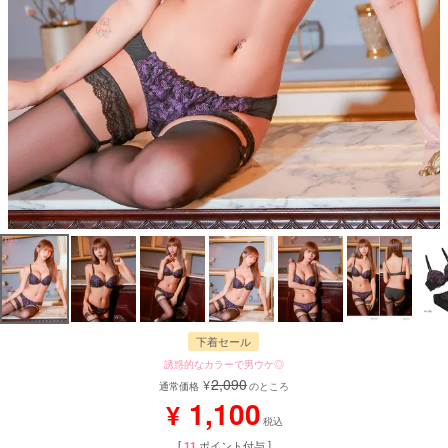
下着セール
誘惑的なカラーで男ウケ◎
2,090
¥
通常価格
のところ
1,100
¥
税込
[
11
ポイント付与 ]