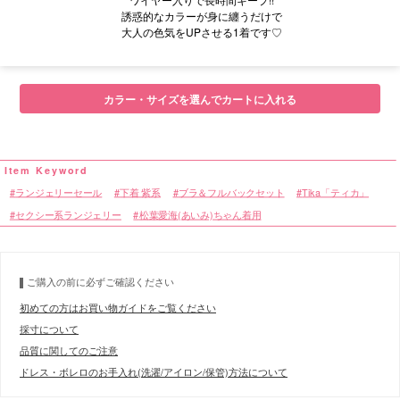
誘惑的なカラーが身に纏うだけで
大人の色気をUPさせる1着です♡
■モデル
カラー・サイズを選んでカートに入れる
■サイズ
ランジェリーセール
下着 紫系
ブラ＆フルバックセット
Tika「ティカ」
■カラーバリエーション
セクシー系ランジェリー
松葉愛海(あいみ)ちゃん着用
ご購入の前に必ずご確認ください
初めての方はお買い物ガイドをご覧ください
採寸について
品質に関してのご注意
ドレス・ボレロのお手入れ(洗濯/アイロン/保管)方法について