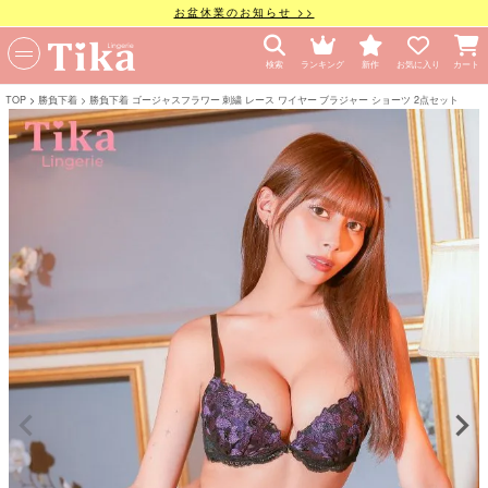
お盆休業のお知らせ >>
検索
ランキング
新作
お気に入り
カート
TOP
勝負下着
勝負下着 ゴージャスフラワー 刺繍 レース ワイヤー ブラジャー ショーツ 2点セット