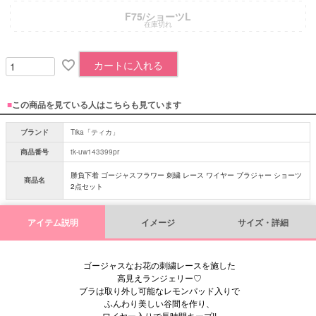
F75/ショーツL
在庫切れ
カートに入れる
■
この商品を見ている人はこちらも見ています
ブランド
Tika「ティカ」
商品番号
tk-uw143399pr
勝負下着 ゴージャスフラワー 刺繍 レース ワイヤー ブラジャー ショーツ
商品名
2点セット
アイテム説明
イメージ
サイズ・詳細
ゴージャスなお花の刺繍レースを施した
高見えランジェリー♡
ブラは取り外し可能なレモンパッド入りで
ふんわり美しい谷間を作り、
ワイヤー入りで長時間キープ!!