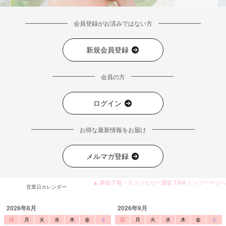
会員登録がお済みではない方
新規会員登録
会員の方
ログイン
お得な最新情報をお届け
メルマガ登録
■注意事項
▲ 勝負下着・ランジェリー通販 TIKA トップページへ
営業日カレンダー
2026年8月
2026年9月
日
月
火
水
木
金
土
日
月
火
水
木
金
土