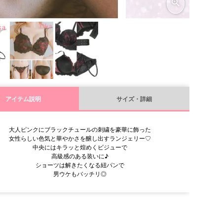
アイテム説明
サイズ・詳細
大人ピンクにブラックチュールの刺繍を豪華に飾った
女性らしい色気と華やかさを醸し出すランジェリー♡
中央にはキラッと煌めくビジューで
高級感のある装いに♪
ショーツは解きたくなる紐パンで
男ウケもバッチリ◎