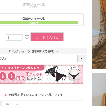
G75/ショーツL
在庫切れ
G80/ショーツL
カートに入れる
Tバックショーツ（同時購入でお得）
(
必
須
)
■
この商品を見ている人はこちらも見ています
Tika「ティカ」