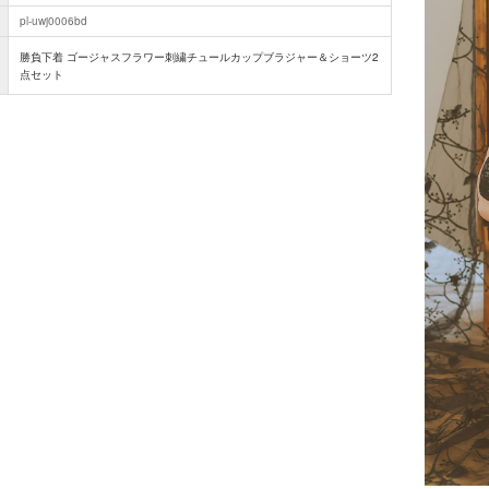
pl-uwj0006bd
勝負下着 ゴージャスフラワー刺繍チュールカップブラジャー＆ショーツ2
点セット