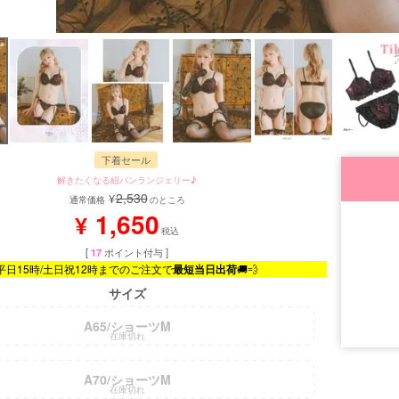
下着セール
解きたくなる紐パンランジェリー♪
2,530
¥
通常価格
のところ
1,650
¥
税込
[
17
ポイント付与 ]
平日15時/土日祝12時までのご注文で
最短当日出荷
🚚💨
サイズ
A65/ショーツM
在庫切れ
A70/ショーツM
在庫切れ