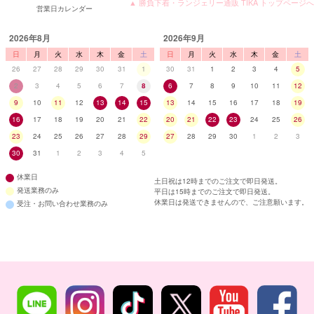
▲ 勝負下着・ランジェリー通販 TIKA トップページへ
営業日カレンダー
2026年8月
2026年9月
日
月
火
水
木
金
土
日
月
火
水
木
金
土
26
27
28
29
30
31
1
30
31
1
2
3
4
5
2
3
4
5
6
7
8
6
7
8
9
10
11
12
9
10
11
12
13
14
15
13
14
15
16
17
18
19
16
17
18
19
20
21
22
20
21
22
23
24
25
26
23
24
25
26
27
28
29
27
28
29
30
1
2
3
30
31
1
2
3
4
5
休業日
土日祝は12時までのご注文で即日発送。
発送業務のみ
平日は15時までのご注文で即日発送。
休業日は発送できませんので、ご注意願います。
受注・お問い合わせ業務のみ