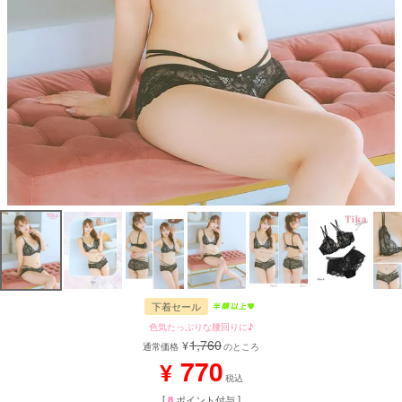
下着セール
色気たっぷりな腰回りに♪
1,760
¥
通常価格
のところ
770
¥
税込
[
8
ポイント付与 ]