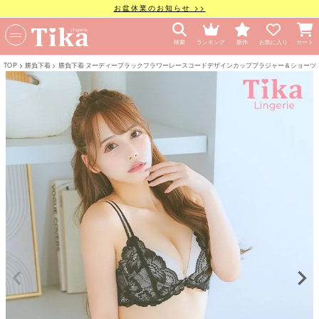
お盆休業のお知らせ >>
検索
ランキング
新作
お気に入り
カート
TOP
勝負下着
勝負下着 ヌーディーブラックフラワーレースコードデザインカップブラジャー＆ショーツ