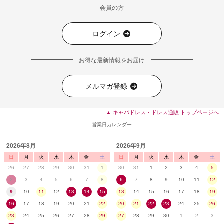
会員の方
ログイン
お得な最新情報をお届け
メルマガ登録
■ディティール
▲ キャバドレス・ドレス通販 トップページへ
営業日カレンダー
2026年8月
2026年9月
日
月
火
水
木
金
土
日
月
火
水
木
金
土
26
27
28
29
30
31
1
30
31
1
2
3
4
5
2
3
4
5
6
7
8
6
7
8
9
10
11
12
9
10
11
12
13
14
15
13
14
15
16
17
18
19
16
17
18
19
20
21
22
20
21
22
23
24
25
26
23
24
25
26
27
28
29
27
28
29
30
1
2
3