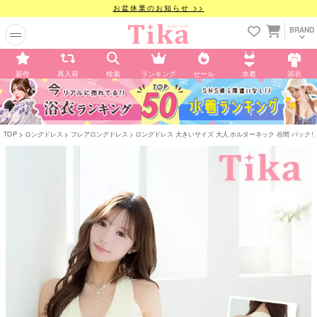
お盆休業のお知らせ >>
BRAND
新作
再入荷
検索
ランキング
セール
水着
浴衣
TOP
ロングドレス
フレアロングドレス
ロングドレス 大きいサイズ 大人 ホルターネック 谷間 バックリボン シフ