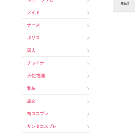
商品名
メイド
ナース
ポリス
囚人
チャイナ
天使/悪魔
和装
巫女
袴コスプレ
サンタコスプレ