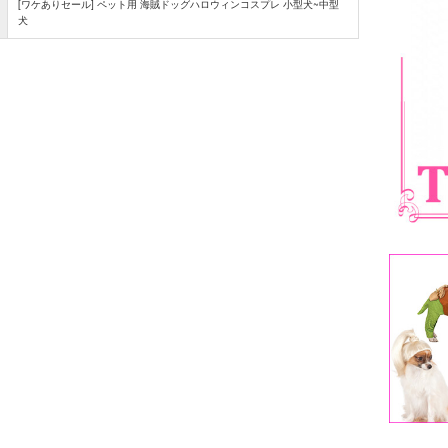
[ワケありセール] ペット用 海賊ドッグハロウィンコスプレ 小型犬~中型
犬