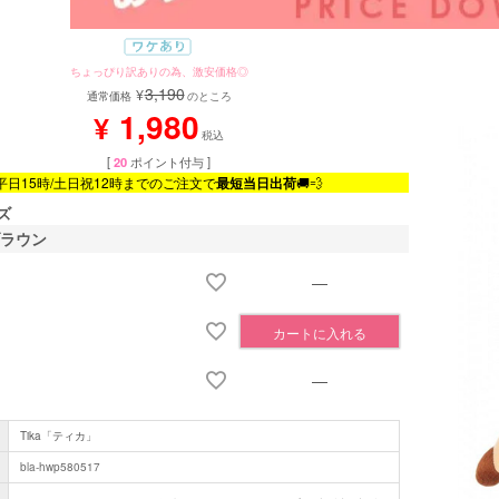
ちょっぴり訳ありの為、激安価格◎
3,190
¥
通常価格
のところ
1,980
¥
税込
[
20
ポイント付与 ]
平日15時/土日祝12時までのご注文で
最短当日出荷
🚚💨
ズ
ブラウン
—
カートに入れる
—
Tika「ティカ」
bla-hwp580517