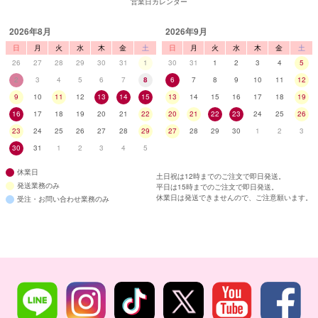
営業日カレンダー
2026年8月
2026年9月
日
月
火
水
木
金
土
日
月
火
水
木
金
土
26
27
28
29
30
31
1
30
31
1
2
3
4
5
2
3
4
5
6
7
8
6
7
8
9
10
11
12
9
10
11
12
13
14
15
13
14
15
16
17
18
19
16
17
18
19
20
21
22
20
21
22
23
24
25
26
23
24
25
26
27
28
29
27
28
29
30
1
2
3
30
31
1
2
3
4
5
休業日
土日祝は12時までのご注文で即日発送。
発送業務のみ
平日は15時までのご注文で即日発送。
休業日は発送できませんので、ご注意願います。
受注・お問い合わせ業務のみ