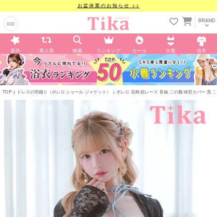
お盆休業のお知らせ >>
BRAND
新作
再入荷
検索
ランキング
セール
水着
浴衣
TOP
ドレスの羽織り（ボレロ ショール ジャケット）
ボレロ 花柄 総レース 長袖 二の腕 体型カバー 黒 ブラック