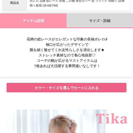
ボレロ 花柄 総レース 長袖 二の腕 体型カバー 黒 ブラック 羽織り (若林
商品名
萌々着用) [tk-bl6798]
アイテム説明
サイズ・詳細
花柄の総レースがエレガントな印象の長袖ボレロ♪
袖口が広がったデザインで
腕を細く魅せてくれ女性らしさを演出します★
ストレッチ素材なので着心地抜群♡
コーデの幅が広がるマストアイテムは
1枚あれば大活躍する事間違いなしです！
カラー・サイズを選んでカートに入れる