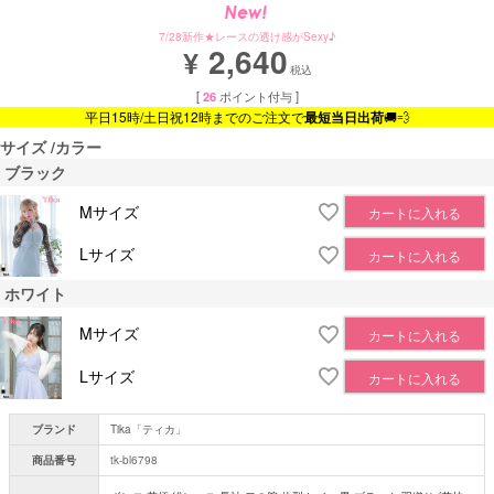
7/28新作★レースの透け感がSexy♪
2,640
¥
税込
[
26
ポイント付与 ]
平日15時/土日祝12時までのご注文で
最短当日出荷
🚚💨
サイズ
カラー
ブラック
Mサイズ
カートに入れる
Lサイズ
カートに入れる
ホワイト
Mサイズ
カートに入れる
Lサイズ
カートに入れる
ブランド
Tika「ティカ」
商品番号
tk-bl6798