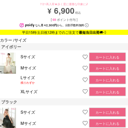
7/21再入荷★歩く度に優雅な印象に♪
6,900
¥
税込
[
69
ポイント付与 ]
なら
月々2,300円
から。分割手数料無料
平日15時/土日祝12時までのご注文で
最短当日出荷
🚚💨
カラー
サイズ
アイボリー
Sサイズ
カートに入れる
Mサイズ
カートに入れる
Lサイズ
カートに入れる
残りわずか
XLサイズ
カートに入れる
ブラック
Sサイズ
カートに入れる
Mサイズ
カートに入れる