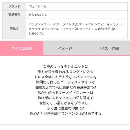
ブランド
Tika「ティカ」
商品番号
tk-ld892617a
ロングドレス バースデー タイト 大人 マーメイド シフォン キャミソール
商品名
キラキラ スパンコール アイボリー XL キャバドレス (聖菜着用) [tk-
ld892617a]
アイテム説明
イメージ
サイズ・詳細
女神のような美シルエットに
誰もが目を奪われるロングドレス☆
ドレス全体にキラキラなスパンコールを
隙間なく飾ったゴージャスデザインが
暗闇の店内でも圧倒的な存在感を放つ♪
広がりのあるマーメイドスカートは
透け感のあるシフォンの切り替えで
女性らしい柔らかさをプラスし、
歩く度に優雅な印象に♪
煌めきと品格を纏うワンランク上の1着です☆
■サイズ表