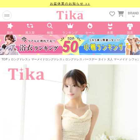
お盆休業のお知らせ >>
BRAND
新作
再入荷
検索
ランキング
セール
水着
浴衣
TOP
ロングドレス
マーメイドロングドレス
ロングドレス バースデー タイト 大人 マーメイド シフォン キャ