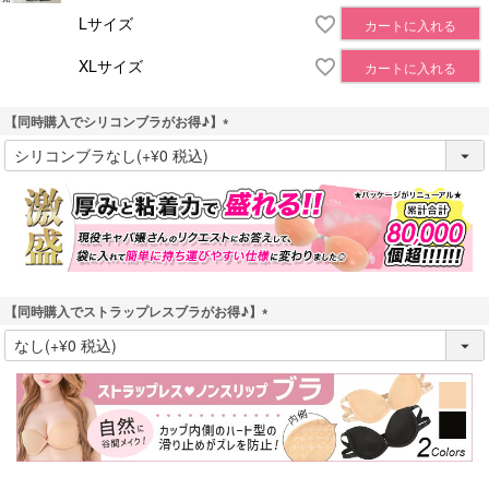
Lサイズ
カートに入れる
XLサイズ
カートに入れる
【同時購入でシリコンブラがお得♪】
(
必
須
)
【同時購入でストラップレスブラがお得♪】
(
必
須
)