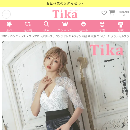
お盆休業のお知らせ >>
BRAND
新作
再入荷
検索
ランキング
セール
水着
浴衣
TOP
ロングドレス
フレアロングドレス
ロングドレス Aライン 袖あり 花柄 ワンピース クラシカルフラワーレ