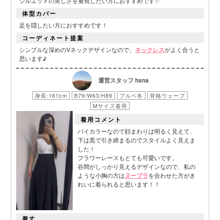
シルエットの美しさを重視したい方におすすめです✨
体型カバー
足を隠したい方におすすめです！
コーディネート提案
シンプルな深めのVネックデザインなので、
ネックレス
がよく合うと
思います♪
運営スタッフ hana
身長:161cm
B79/W63/H89
ブルベ冬
骨格ウェーブ
Mサイズ着用
着用コメント
バイカラーなので顔まわりは明るく見えて、
■カラーバリエーション
下は黒で引き締まるのでスタイルよく見えま
した！
フラワーレースもとても可愛いです。
谷間がしっかり見えるデザインなので、私の
ような小胸の方は
ヌーブラ
を合わせた方がき
れいに着られると思います！！
着丈