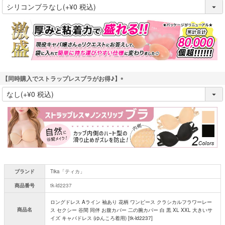
(
必
須
)
【同時購入でストラップレスブラがお得♪】
(
必
須
)
ブランド
Tika「ティカ」
商品番号
tk-ld2237
ロングドレス Aライン 袖あり 花柄 ワンピース クラシカルフラワーレー
商品名
ス セクシー 谷間 同伴 お腹カバー 二の腕カバー 白 黒 XL XXL 大きいサ
イズ キャバドレス (ゆんころ着用) [tk-ld2237]