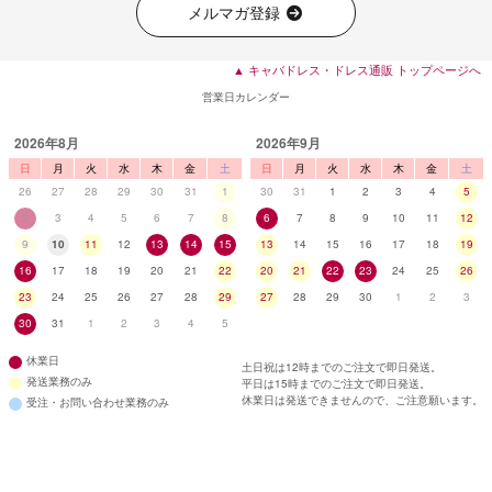
メルマガ登録
▲ キャバドレス・ドレス通販 トップページへ
営業日カレンダー
2026年8月
2026年9月
日
月
火
水
木
金
土
日
月
火
水
木
金
土
26
27
28
29
30
31
1
30
31
1
2
3
4
5
2
3
4
5
6
7
8
6
7
8
9
10
11
12
9
10
11
12
13
14
15
13
14
15
16
17
18
19
16
17
18
19
20
21
22
20
21
22
23
24
25
26
23
24
25
26
27
28
29
27
28
29
30
1
2
3
30
31
1
2
3
4
5
休業日
土日祝は12時までのご注文で即日発送。
発送業務のみ
平日は15時までのご注文で即日発送。
休業日は発送できませんので、ご注意願います。
受注・お問い合わせ業務のみ