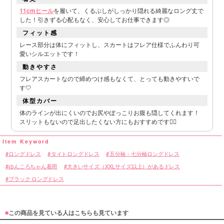
11cmヒール
を履いて、くるぶしがしっかり隠れる綺麗なロング丈で
した！引きずる心配もなく、安心してお仕事できます◎
フィット感
レース部分は体にフィットし、スカートはフレア仕様でふんわり可
愛いシルエットです！
動きやすさ
フレアスカートなので締めつけ感もなくて、とっても動きやすいで
す🤍
体型カバー
体のラインが出にくいのでお尻やぽっこりお腹も隠してくれます！
スリットもないので足出したくない方にもおすすめです👌🏻
ロングドレス
タイトロングドレス
五分袖・七分袖ロングドレス
ゆんころちゃん着用
大きいサイズ（XXLサイズ以上）があるドレス
ブラック ロングドレス
■
この商品を見ている人はこちらも見ています