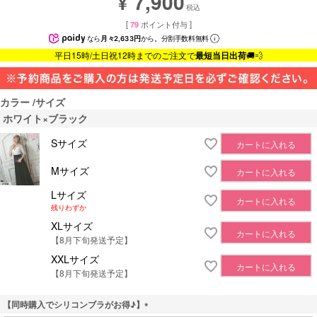
7,900
¥
税込
[
79
ポイント付与 ]
なら
月々2,633円
から。分割手数料無料
平日15時/土日祝12時までのご注文で
最短当日出荷
🚚💨
カラー
サイズ
ホワイト×ブラック
Sサイズ
カートに入れる
Mサイズ
カートに入れる
Lサイズ
カートに入れる
残りわずか
XLサイズ
カートに入れる
【8月下旬発送予定】
XXLサイズ
カートに入れる
【8月下旬発送予定】
【同時購入でシリコンブラがお得♪】