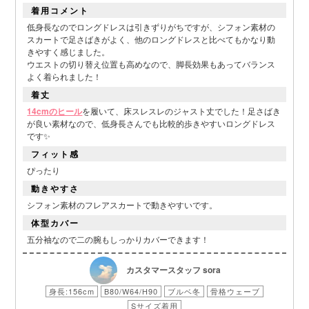
着用コメント
低身長なのでロングドレスは引きずりがちですが、シフォン素材の
スカートで足さばきがよく、他のロングドレスと比べてもかなり動
きやすく感じました。
ウエストの切り替え位置も高めなので、脚長効果もあってバランス
よく着られました！
着丈
14cmのヒール
を履いて、床スレスレのジャスト丈でした！足さばき
が良い素材なので、低身長さんでも比較的歩きやすいロングドレス
です✨
フィット感
ぴったり
動きやすさ
シフォン素材のフレアスカートで動きやすいです。
体型カバー
五分袖なので二の腕もしっかりカバーできます！
カスタマースタッフ sora
身長:156cm
B80/W64/H90
ブルベ冬
骨格ウェーブ
Sサイズ着用