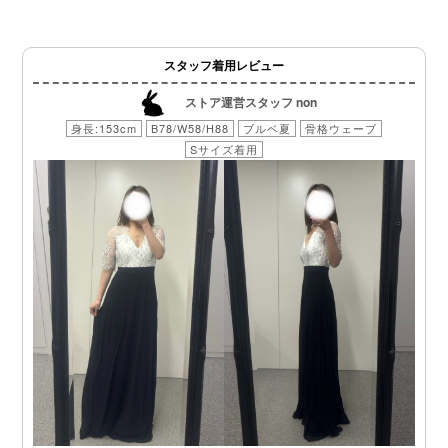
スタッフ着用レビュー
ストア運営スタッフ non
身長:153cm
B78/W58/H88
ブルベ夏
骨格ウェーブ
Sサイズ着用