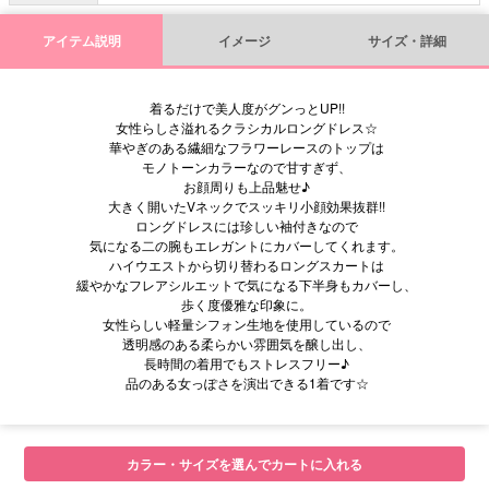
アイテム説明
イメージ
サイズ・詳細
着るだけで美人度がグンっとUP!!
女性らしさ溢れるクラシカルロングドレス☆
華やぎのある繊細なフラワーレースのトップは
モノトーンカラーなので甘すぎず、
お顔周りも上品魅せ♪
大きく開いたVネックでスッキリ小顔効果抜群!!
ロングドレスには珍しい袖付きなので
気になる二の腕もエレガントにカバーしてくれます。
ハイウエストから切り替わるロングスカートは
緩やかなフレアシルエットで気になる下半身もカバーし、
歩く度優雅な印象に。
女性らしい軽量シフォン生地を使用しているので
透明感のある柔らかい雰囲気を醸し出し、
長時間の着用でもストレスフリー♪
品のある女っぽさを演出できる1着です☆
■サイズ表
カラー・サイズを選んでカートに入れる