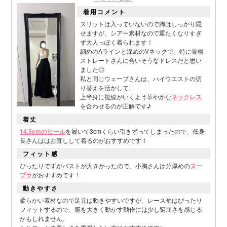
着用コメント
スリットは入っていないので脚はしっかり隠
せますが、シアー素材なので重たくなりすぎ
ず大人っぽく着られます！
■スペック表
細めのAラインと深めのVネックで、特に骨格
ストレートさんに合いそうなドレスだと思い
ました◎
私と同じウェーブさんは、ハイウエストの切
り替えを活かして、
上半身に視線がいくよう華やかな
ネックレス
を合わせるのが正解です♪
着丈
14.5cmのヒール
を履いて3cmくらい引きずってしまったので、低身
長さんははお直しして着るのがおすすめです！
フィット感
ぴったりですがバストが大きかったので、小胸さんは分厚めの
ヌー
ブラ
がおすすめです！
動きやすさ
柔らかい素材なので足元は動きやすいですが、レース袖はぴったり
フィットするので、腕を大きく動かす動作には少し窮屈さを感じる
かもしれません。