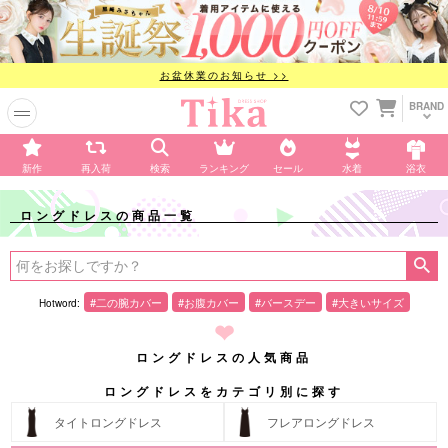
お盆休業のお知らせ >>
BRAND
新作
再入荷
検索
ランキング
セール
水着
浴衣
ロングドレスの商品一覧
#二の腕カバー
#お腹カバー
#バースデー
#大きいサイズ
❤︎
ロングドレスの人気商品
ロングドレスをカテゴリ別に探す
タイトロングドレス
フレアロングドレス