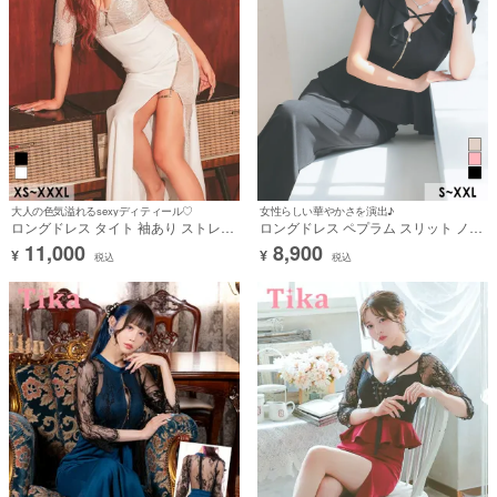
大人の色気溢れるsexyディティール♡
女性らしい華やかさを演出♪
ロングドレス タイト 袖あり ストレッ
ロングドレス ペプラム スリット ノー
チ ワンピース ジップ レース セクシー
スリーブ ストレッチ ジップ フリル袖
11,000
8,900
¥
¥
谷間 スリット 二の腕カバー ヌーディ
クロスネック ワンカラー タイト 大き
税込
税込
ーカラー 白 XSあり XL XXL 4L 大き
いサイズ XL XXL 黒 キャバドレス (重
いサイズ クロスネック キャバドレス
川茉弥着用) [tk-ld25918-hb]
(横田未来着用) [tk-ld260201a]