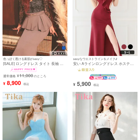
色っぽく透ける素肌がsexy♡
sexyなウエストラインをメイク♪
[SALE] ロングドレス タイト 長袖 袖
安い Aラインロングドレス ホステス
あり ペプラム ストレッチ レース セク
谷間 オフショルダー シンプル 大人 上
シー 谷間 スリット くびれ ベルト付き
品 背中魅せ マーメイド スリット くび
11,000
¥
大人 上品 お腹カバー 二の腕カバー 高
通常価格
のところ
れ透け (波北かほ着用)
身長 ベージュ 4L XXXL (横田未来着
8,900
5,900
¥
¥
税込
用) [tk-ldf-1256a]
税込