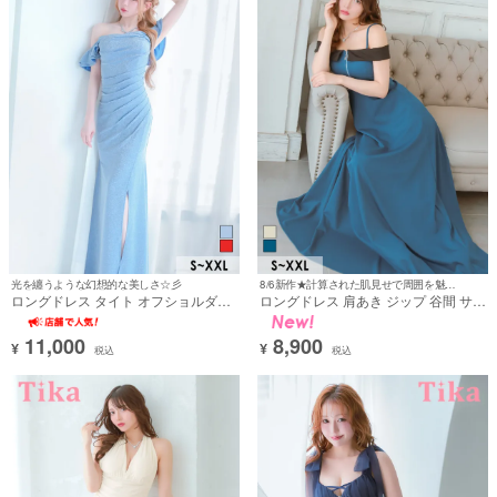
光を纏うような幻想的な美しさ☆彡
8/6新作★計算された肌見せで周囲を魅了♡
ロングドレス タイト オフショルダー
ロングドレス 肩あき ジップ 谷間 サイ
ギャザー ストレッチ グリッターラメ
ドベルト 高身長 ブルー 青 XL XXL A
スリット 大きいサイズ 水色 XL XXL
ライン キャバドレス (黒嵜菜々子着
11,000
8,900
キャバドレス (若林萌々着用) [tk-
用)［tk-ld270901l-ha］
¥
¥
税込
税込
ld7848]