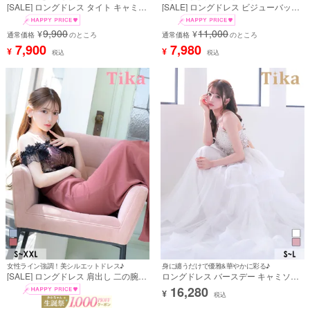
[SALE] ロングドレス タイト キャミソ
[SALE] ロングドレス ビジューバック
ール 谷間 ジップ デコルテコード セク
ル ウエストベルト付き バストシアー
シー くびれ フラワー刺繍 ストレッチ
ノースリーブ ストレッチ 白 ホワイト
9,900
11,000
¥
¥
スリット 大きいサイズ ブルー XL
通常価格
のところ
XL タイト キャバドレス (せいせい着
通常価格
のところ
XXL キャバドレス (黒嵜菜々子着用)
用) [tk-ld1279a]
7,900
7,980
¥
¥
税込
税込
[tk-ld213869]
女性ライン強調！美シルエットドレス♪
身に纏うだけで優雅&華やかに彩る♪
[SALE] ロングドレス 肩出し 二の腕カ
ロングドレス バースデー キャミソー
バー 立体フラワー 刺繍 レース ストレ
ル ビジュー フラワー刺繍 背中魅せ 白
16,280
¥
ッチ バックスリット 胸元カバー ピン
ホワイト Aライン チュール キャバド
税込
ク XXL タイト キャバドレス (Sサイズ
レス (黒嵜菜々子着用) [tk-ld99859]