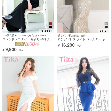
7/21再入荷★エアリー&ラグジュアリー♪
美ライン×視線を独り占め♪
ロングドレス タイト 袖あり 半袖 スト
ロングドレス タイト バースデー キャ
レッチ レース 谷間透け スリット ハイ
ミソール ビジュー セクシー 谷間 バス
16,280
¥
ネック ドット柄 ベルト付き 二の腕カ
トコード シースルー くびれ キラキラ
税込
9,900
バー 黒 XL XXL XXXL 大きいサイズ
スパンコール ゴールド XSあり XL キ
¥
税込
キャバドレス (黒崎みさ着用) [tk-
ャバドレス (浦西ひかる着用) [tk-
ld136401]
ld525]