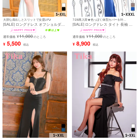
大胆な肩出しとスリットで女度UP♪
7/28再入荷★色っぽく体型カバーを叶える♪
[SALE] ロングドレス オフショルダー
[SALE] ロングドレス タイト 長袖 袖
シンプル 谷間 スリット 上品 ストレッ
あり ペプラム ストレッチ レース セク
チ パール ビジュー 白 ホワイト XXL
シー 谷間 スリット くびれ ベルト付き
11,000
11,000
¥
¥
タイト キャバドレス(MIYABI着用) [tk-
通常価格
のところ
大人 上品 お腹カバー 二の腕カバー 高
通常価格
のところ
ld213763-1]
身長 ブルー 青 4L XXXL (せいせい着
5,500
8,900
¥
¥
税込
税込
用) [tk-ldf-1256]