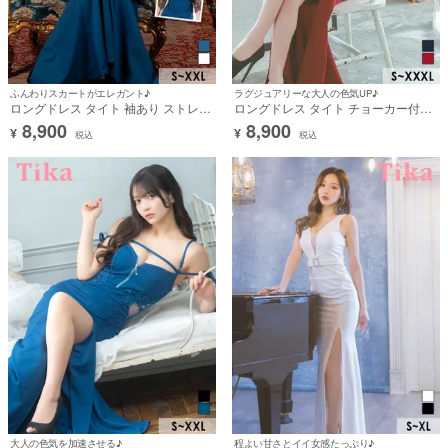
ふんわりスカートがエレガント♪
ラグジュアリーな大人の色気UP♪
ロングドレス タイト 袖あり ストレッ
ロングドレス タイト チョーカー付き
チ ジップ レース セクシー 谷間 シー
レース 袖あり 七分袖 レースアップ バ
8,900
8,900
¥
¥
スルー バックスリット くびれ ウエス
イカラー ペプラム ストレッチ スリッ
税込
税込
トリボン 二の腕カバー 黒 白 ブルー
ト 赤 黒 大きいサイズ XL XXL キャバ
XL XXL 大きいサイズ キャバドレス
ドレス (黒嵜菜々子着用) [tk-ld7554]
(ゆりにゃ着用) [tk-ld244709l-h]
大人の色気を加速させる♪
程よい甘さとイイ女感たっぷり♪