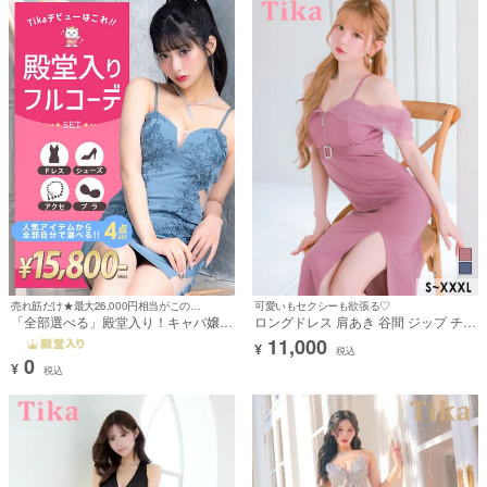
グレー
ブラック
BRAND
ウエストリボン
ウエストベルト
くびれ透け
スリット
他のブランドを選ぶ
その他
殿堂入り
新作
再入荷
セール商品
予約商品
在庫ありのみ
在庫なし商品も表示
売れ筋だけ★最大26,000円相当がこの価格！！！！！※0円でご購入頂けるものではございません。
可愛いもセクシーも欲張る♡
並び順
「全部選べる」殿堂入り！キャバ嬢フ
ロングドレス 肩あき 谷間 ジップ チュ
ルコーデセット (ドレス1～3点＋靴1
ールショルダー ビジュー ベルト付き
11,000
¥
足＋ブラ1点＋アクセサリー1点/税込
ストレッチ スリット 大きいサイズ ピ
税込
0
15,800円)
ンク XL XXL 4L 大きいサイズ タイト
¥
この条件で探す
税込
キャバドレス (若林萌々着用) [tk-
ld271502-1]