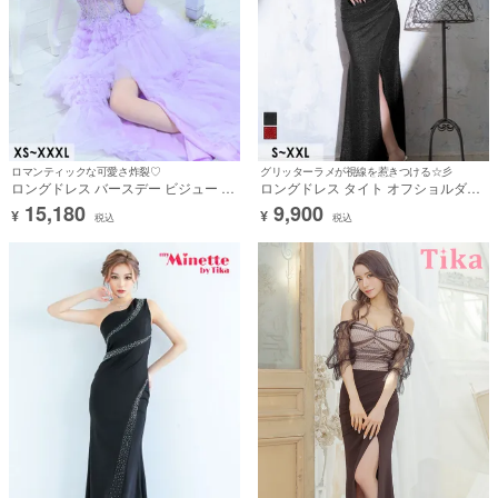
ロマンティックな可愛さ炸裂♡
グリッターラメが視線を惹きつける☆彡
ロングドレス バースデー ビジュー 谷
ロングドレス タイト オフショルダー
間 シースルー スリット ベアトップ 刺
ギャザー ストレッチ グリッターラメ
15,180
9,900
¥
¥
繍 ボリューム ティアード フリル 背中
スリット 黒 大きいサイズ XL XXL キ
税込
税込
魅せ 紫 パープル XXXL 4L 大きいサイ
ャバドレス (横田未来着用) [tk-
ズ (重川茉弥着用) [tk-ld97335]
ld7544a]