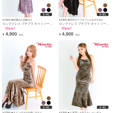
8/5新作★綺麗め上品魅せ♪
8/5新作★同伴やアフターにもおすすめ♪
ロングドレス プチプラ キャミソール
ロングドレス プチプラ キャミソール
マーメイド ベロア 新人 高身長 Aライ
マーメイド ベロア 新人 高身長 Aライ
ン 黒 ホステス キャバドレス (みのり
ン 黒 ホステス キャバドレス (ねおん
4,900
4,900
着用) [th-ld2729b]
着用) [th-ld2729a]
¥
¥
税込
税込
8/5新作★大人っぽさが自然に出る♪
8/5新作★ド派手にお目立ちしたい方はこれ♪