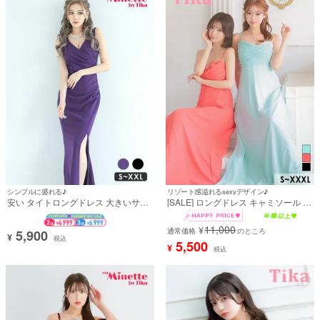
せい着用) [tk-ld213850]
シンプルに盛れる♪
リゾート感溢れるsexyデザイン♪
安い タイトロングドレス 大きいサイ
[SALE] ロングドレス キャミソール ハ
ズ シンプル 大人 スリット ノースリー
ートカット ギャザー シフォン Aライ
ブ 上品 背中魅せ マーメイド ワンカラ
ン キャバドレス (Sサイズ～XXXLサ
11,000
¥
ー (せいせい着用)
イズ) (聖菜/雨宮由乙花着用) [tk-
通常価格
のところ
5,900
¥
税込
ld250324-h]
5,500
¥
税込