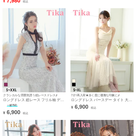
7,980
¥
税込
クラシカルな雰囲気漂う総レースドレス♪
7/21再入荷★歩く度に優雅な印象に♪
ロングドレス 総レース フリル袖 デコ
ロングドレス バースデー タイト 大人
ルテカット ノースリーブ 白 ホワイト
マーメイド シフォン キャミソール キ
6,900
¥
XXL Aラインキャバドレス (るな着用)
ラキラ スパンコール アイボリー XL
税込
6,900
[tk-ld5916-l]
キャバドレス (聖菜着用) [tk-
¥
税込
ld892617a]