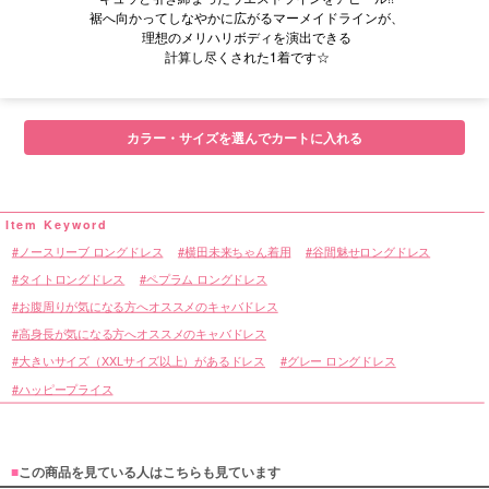
裾へ向かってしなやかに広がるマーメイドラインが、
理想のメリハリボディを演出できる
計算し尽くされた1着です☆
■サイズ表
カラー・サイズを選んでカートに入れる
ノースリーブ ロングドレス
横田未来ちゃん着用
谷間魅せロングドレス
タイトロングドレス
ペプラム ロングドレス
お腹周りが気になる方へオススメのキャバドレス
高身長が気になる方へオススメのキャバドレス
大きいサイズ（XXLサイズ以上）があるドレス
グレー ロングドレス
ハッピープライス
■
この商品を見ている人はこちらも見ています