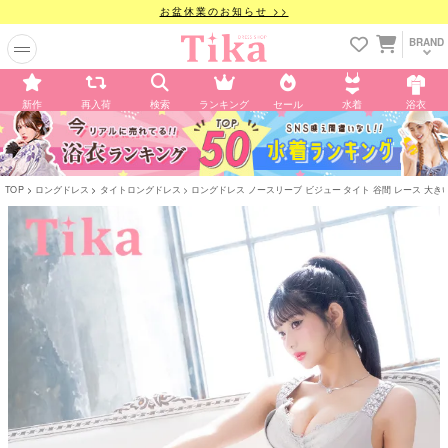
お盆休業のお知らせ >>
BRAND
新作
再入荷
検索
ランキング
セール
水着
浴衣
TOP
ロングドレス
タイトロングドレス
ロングドレス ノースリーブ ビジュー タイト 谷間 レース 大きいサイ