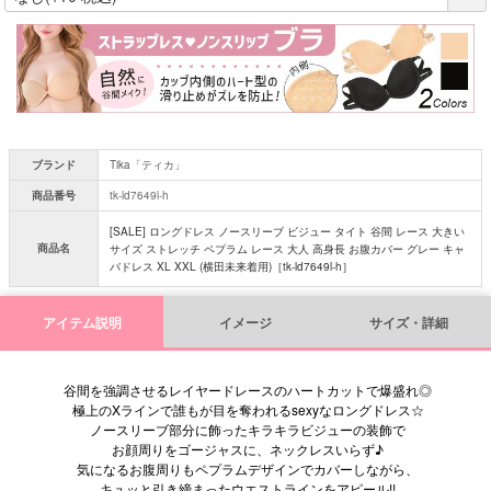
必
須
)
ブランド
Tika「ティカ」
商品番号
tk-ld7649l-h
[SALE] ロングドレス ノースリーブ ビジュー タイト 谷間 レース 大きい
商品名
サイズ ストレッチ ペプラム レース 大人 高身長 お腹カバー グレー キャ
バドレス XL XXL (横田未来着用)［tk-ld7649l-h］
アイテム説明
イメージ
サイズ・詳細
谷間を強調させるレイヤードレースのハートカットで爆盛れ◎
極上のXラインで誰もが目を奪われるsexyなロングドレス☆
ノースリーブ部分に飾ったキラキラビジューの装飾で
お顔周りをゴージャスに、ネックレスいらず♪
気になるお腹周りもペプラムデザインでカバーしながら、
キュッと引き締まったウエストラインをアピール!!