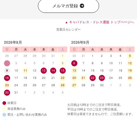
メルマガ登録
▲ キャバドレス・ドレス通販 トップページへ
営業日カレンダー
2026年8月
2026年9月
日
月
火
水
木
金
土
日
月
火
水
木
金
土
26
27
28
29
30
31
1
30
31
1
2
3
4
5
2
3
4
5
6
7
8
6
7
8
9
10
11
12
9
10
11
12
13
14
15
13
14
15
16
17
18
19
16
17
18
19
20
21
22
20
21
22
23
24
25
26
23
24
25
26
27
28
29
27
28
29
30
1
2
3
30
31
1
2
3
4
5
休業日
土日祝は12時までのご注文で即日発送。
発送業務のみ
平日は15時までのご注文で即日発送。
休業日は発送できませんので、ご注意願います。
受注・お問い合わせ業務のみ