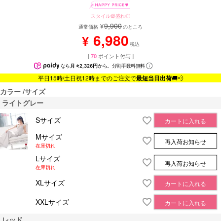
スタイル爆盛れ◎
9,900
¥
通常価格
のところ
6,980
¥
税込
[
70
ポイント付与 ]
なら
月々2,326円
から。分割手数料無料
平日15時/土日祝12時までのご注文で
最短当日出荷
🚚💨
カラー
サイズ
ライトグレー
Sサイズ
カートに入れる
Mサイズ
再入荷お知らせ
在庫切れ
Lサイズ
再入荷お知らせ
在庫切れ
XLサイズ
カートに入れる
XXLサイズ
カートに入れる
レッド