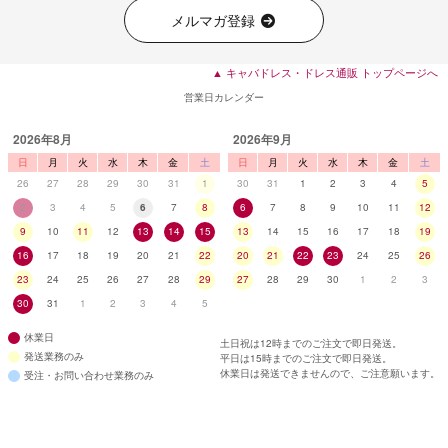
メルマガ登録
▲ キャバドレス・ドレス通販 トップページへ
営業日カレンダー
2026年8月
2026年9月
日
月
火
水
木
金
土
日
月
火
水
木
金
土
26
27
28
29
30
31
1
30
31
1
2
3
4
5
2
3
4
5
6
7
8
6
7
8
9
10
11
12
9
10
11
12
13
14
15
13
14
15
16
17
18
19
16
17
18
19
20
21
22
20
21
22
23
24
25
26
23
24
25
26
27
28
29
27
28
29
30
1
2
3
30
31
1
2
3
4
5
休業日
土日祝は12時までのご注文で即日発送。
発送業務のみ
平日は15時までのご注文で即日発送。
休業日は発送できませんので、ご注意願います。
受注・お問い合わせ業務のみ