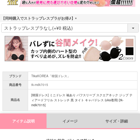
【同時購入でストラップレスブラがお得♪】
(
必
須
)
ブランド
TikaKOREA「韓国ドレス」
商品番号
tk-mdk7015
[韓国ドレス] ミニドレス 袖あり パフスリーブ スクエアネック ジップ テ
商品名
ィアードフリル ストレッチ 黒 タイト キャバドレス (uka着用) [tk-
mdk7015]
アイテム説明
イメージ
サイズ・詳細