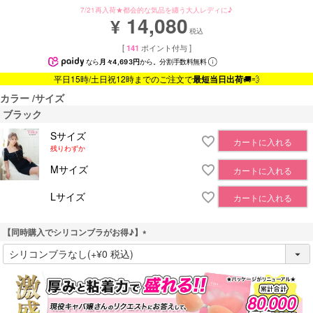
7/21再入荷★都会的な気品を纏う大人レディに♪
14,080
¥
税込
[
141
ポイント付与 ]
なら
月々4,693円
から。分割手数料無料
平日15時/土日祝12時までのご注文で
最短当日出荷
🚚💨
カラー
サイズ
ブラック
Sサイズ
カートに入れる
残りわずか
Mサイズ
カートに入れる
Lサイズ
カートに入れる
【同時購入でシリコンブラがお得♪】
(
必
須
)