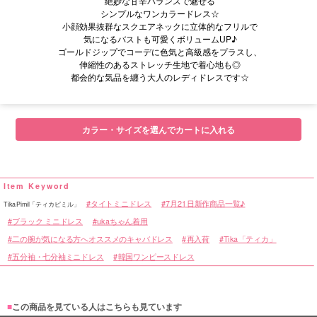
絶妙な甘辛バランスで魅せる
シンプルなワンカラードレス☆
小顔効果抜群なスクエアネックに立体的なフリルで
気になるバストも可愛くボリュームUP♪
ゴールドジップでコーデに色気と高級感をプラスし、
伸縮性のあるストレッチ生地で着心地も◎
都会的な気品を纏う大人のレディドレスです☆
■サイズ表
カラー・サイズを選んでカートに入れる
タイトミニドレス
7月21日新作商品一覧♪
TikaPimil「ティカピミル」
ブラック ミニドレス
ukaちゃん着用
二の腕が気になる方へオススメのキャバドレス
再入荷
Tika「ティカ」
五分袖・七分袖ミニドレス
韓国ワンピースドレス
■
この商品を見ている人はこちらも見ています