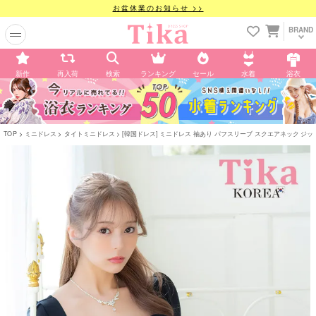
お盆休業のお知らせ >>
BRAND
新作
再入荷
検索
ランキング
セール
水着
浴衣
TOP
ミニドレス
タイトミニドレス
[韓国ドレス] ミニドレス 袖あり パフスリーブ スクエアネック ジップ テ