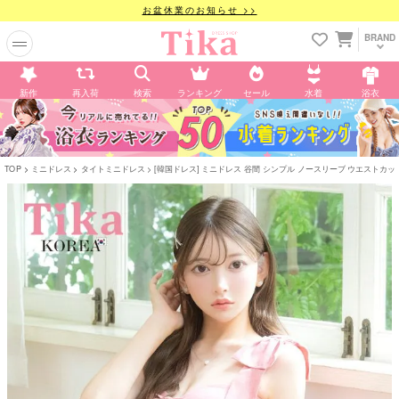
お盆休業のお知らせ >>
BRAND
新作
再入荷
検索
ランキング
セール
水着
浴衣
TOP
ミニドレス
タイトミニドレス
[韓国ドレス] ミニドレス 谷間 シンプル ノースリーブ ウエストカット ブ