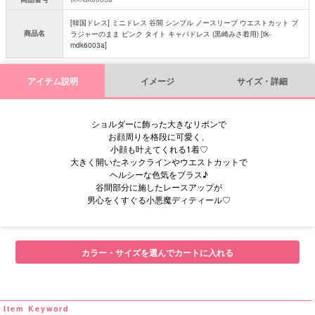
[韓国ドレス] ミニドレス 谷間 シンプル ノースリーブ ウエストカット ブ
商品名
ラジャーのまま ピンク タイト キャバドレス (黒崎みさ着用) [tk-
mdk6003a]
アイテム説明
イメージ
サイズ・詳細
ショルダーに飾った大きなリボンで
お顔周りを格段に可愛く、
小顔も叶えてくれる1着♡
大きく開いたネックラインやウエストカットで
ヘルシーな色気をプラス♪
谷間部分に施したレースアップが
男心をくすぐる小悪魔ディティール♡
■サイズ表
カラー・サイズを選んでカートに入れる