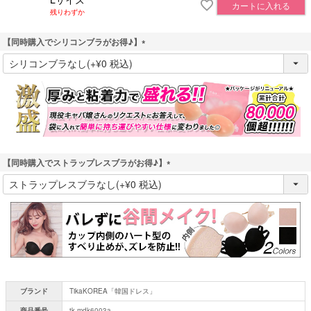
カートに入れる
残りわずか
【同時購入でシリコンブラがお得♪】
(
必
須
)
【同時購入でストラップレスブラがお得♪】
(
必
須
)
ブランド
TikaKOREA「韓国ドレス」
商品番号
tk-mdk6003a