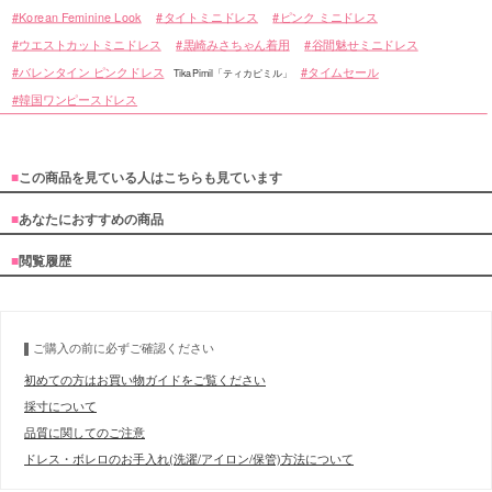
Korean Feminine Look
タイトミニドレス
ピンク ミニドレス
ウエストカットミニドレス
黒崎みさちゃん着用
谷間魅せミニドレス
バレンタイン ピンクドレス
タイムセール
TikaPimil「ティカピミル」
韓国ワンピースドレス
■
この商品を見ている人はこちらも見ています
■
あなたにおすすめの商品
■
閲覧履歴
■スペック表
ご購入の前に必ずご確認ください
初めての方はお買い物ガイドをご覧ください
採寸について
品質に関してのご注意
ドレス・ボレロのお手入れ(洗濯/アイロン/保管)方法について