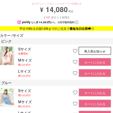
女の子らしいリボンショルダーで小顔魅せ♪
14,080
¥
税込
[
141
ポイント付与 ]
なら
月々4,693円
から。分割手数料無料
平日15時/土日祝12時までのご注文で
最短当日出荷
🚚💨
カラー
サイズ
ピンク
Sサイズ
再入荷お知らせ
在庫切れ
Mサイズ
カートに入れる
残りわずか
Lサイズ
カートに入れる
残りわずか
ブルー
Sサイズ
カートに入れる
残りわずか
Mサイズ
カートに入れる
残りわずか
Lサイズ